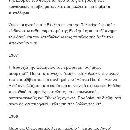
της Ενορίας του θεωρείται πρότυπο για τη λύση των
κοινωνικών προβλημάτων και προβάλλεται προς μίμηση
πανελλήνια.
Όμως οι ηγεσίες της Εκκλησίας και της Πολιτείας θεωρούν
κίνδυνο τον εκδημοκρατισμό της Εκκλησίας και το ξύπνημα
του Λαού και τον καταδιώκουν έως το τέλος της ζωής του.
Αποκορύφωμα:
1987
Η Ιεραρχία της Εκκλησίας τον τιμωρεί με τον “μικρό
αφορισμό”. Παρά τις συνεχείς διώξεις, εξακολουθεί τον αγώνα
του ασυμβίβαστος. Το σύνθημά του “Ξύπνα Παπά – Ξύπνα
Λαέ” αγκαλιάζεται από ευρύτερα κοινωνικά στρώματα. Εκδίδει
περιοδικά, συμμετέχει σε όλους τους κοινωνικούς
αντιστασιακούς και Εθνικούς αγώνες. Προβαίνει σε διαβήματα
αγωνίας για πυρηνικά, μόλυνση περιβάλλοντος κτλ.
1988
Μάρτιος. Ο αφορισμός λύεται, αλλά ο “Παπάς του Λαού”