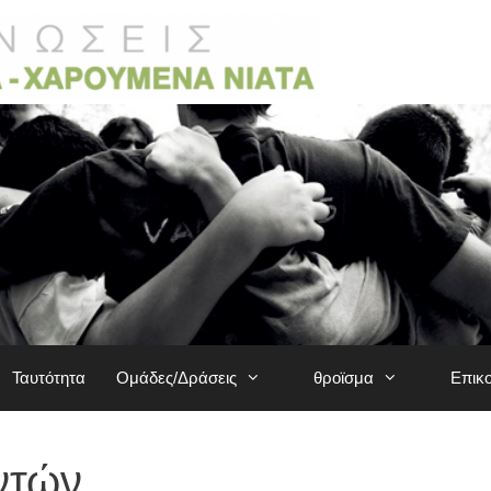
Ταυτότητα
Ομάδες/Δράσεις
θροϊσμα
Επικ
ντών