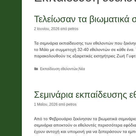
Νέα
Χορηγίες
Τελείωσαν τα βιωματικά 
Λαχείο και
2 Ιουνίου, 2026
από
petros
ο
χορηγίες
ν
χρημάτων
Τα σεμινάρια εκπαίδευσης των εθελοντών που ξεκίνη
το Μάϊο με συμμετοχή 32-40 εθελοντών σε κάθε ένα. Τ
ό
,
παρακολουθούν τις εξαιρετικές εισηγήτριες Ζωή Γυφτ
ι
τροφίμων
Κατηγορίες
Εκπαίδευση εθελοντών
,
Νέα
και υλικών
2026
26
Σεμινάρια εκπαίδευσης 
2 Ιουνίου, 2026
1 Μαΐου, 2026
από
petros
Από το Φεβρουάριο ξεκίνησαν τα βιωματικά σεμινάρια
σεμινάρια αποκτούν οι εθελοντές περισσότερα εφόδι
έχουν αντοχή και υπομονή για να ξεπεράσουν τα εμπ