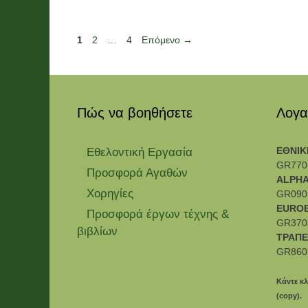
Σελίδα
Σελίδα
Σελίδα
1
2
…
4
Επόμενο
→
Πώς να βοηθήσετε
Λογα
ΕΘΝΙΚ
Εθελοντική Εργασία
GR770
Προσφορά Αγαθών
ALPHA
Χορηγίες
GR090
EURO
Προσφορά έργων τέχνης &
GR370
βιβλίων
ΤΡΑΠΕ
GR860
Κάντε κλ
(copy).