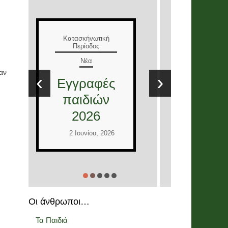
Ε
Κατασκήνωτική
Περίοδος
Νέα
Τ
Έλληνες
Ε
αν
‹
›
και
στ
Διεθνείς
12
εθελοντές
2026
Ι
2 Ιουνίου, 2026
Οι άνθρωποι…
Τα Παιδιά