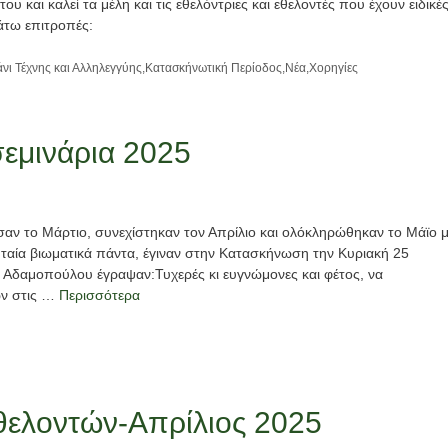
 και καλεί τα μέλη και τις εθελόντριες και εθελοντές που έχουν ειδικέ
άτω επιτροπές:
νι Τέχνης και Αλληλεγγύης
,
Κατασκήνωτική Περίοδος
,
Νέα
,
Χορηγίες
σεμινάρια 2025
σαν το Μάρτιο, συνεχίστηκαν τον Απρίλιο και ολόκληρώθηκαν το Μάϊο 
ταία βιωματικά πάντα, έγιναν στην Κατασκήνωση την Κυριακή 25
α Αδαμοπούλου έγραψαν:Τυχερές κι ευγνώμονες και φέτος, να
ών στις …
Περισσότερα
εθελοντών-Απρίλιος 2025