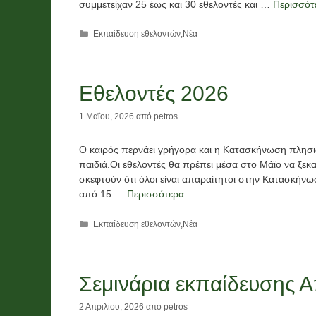
συμμετείχαν 25 έως και 30 εθελοντές και …
Περισσότ
Κατηγορίες
Εκπαίδευση εθελοντών
,
Νέα
Εθελοντές 2026
1 Μαΐου, 2026
από
petros
Ο καιρός περνάει γρήγορα και η Κατασκήνωση πλησιάζ
παιδιά.Οι εθελοντές θα πρέπει μέσα στο Μάϊο να ξεκ
σκεφτούν ότι όλοι είναι απαραίτητοι στην Κατασκήν
από 15 …
Περισσότερα
Κατηγορίες
Εκπαίδευση εθελοντών
,
Νέα
Σεμινάρια εκπαίδευσης Α
2 Απριλίου, 2026
από
petros