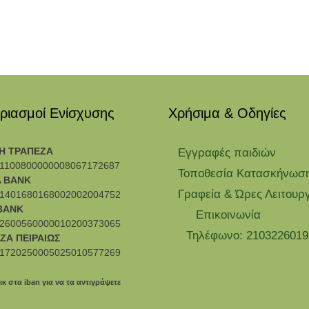
ριασμοί Ενίσχυσης
Χρήσιμα & Οδηγίες
Η ΤΡΑΠΕΖΑ
Eγγραφές παιδιών
1100800000008067172687
Τοποθεσία Κατασκήνωσ
 BANK
Γραφεία & Ώρες Λειτουρ
1401680168002002004752
BANK
Επικοινωνία
2600560000010200373065
Τηλέφωνο: 2103226019
ΖΑ ΠΕΙΡΑΙΩΣ
1720250005025010577269
ικ στα iban για να τα αντιγράψετε