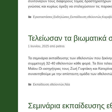
συντονίζουν τους διάφορους τομείς δραστηριοτήρων του
γνώσεις και κυρίως όρεξη να στελεχώσουν τις παρακ
Κατηγορίες
Εγκαταστάσεις
,
Εκδηλώσεις
,
Εκπαίδευση εθελοντών
,
Καραβά
Τελείωσαν τα βιωματικά 
1 Ιουνίου, 2025
από
petros
Τα σεμινάρια εκπαίδευσης των εθελοντών που ξεκίνη
συμμετοχή 32-40 εθελοντών κάθε φορά. Τα δύο τελευ
Μαϊου.Οι εισηγήτριες τους Ζωή Γυφτάκη και Κατερίν
συναντηθούμε με την απίστευτη ομάδα των εθελοντ
Κατηγορίες
Εκπαίδευση εθελοντών
,
Νέα
Σεμινάρια εκπαίδευσης 