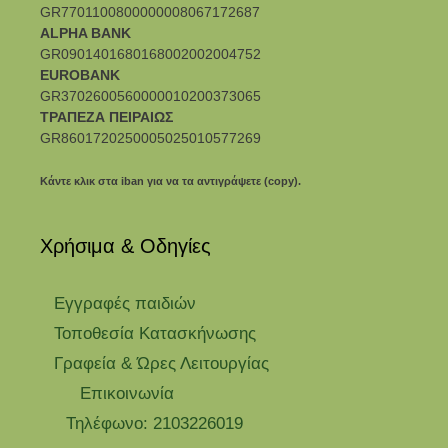
GR7701100800000008067172687
ALPHA BANK
GR0901401680168002002004752
EUROBANK
GR3702600560000010200373065
ΤΡΑΠΕΖΑ ΠΕΙΡΑΙΩΣ
GR8601720250005025010577269
Κάντε κλικ στα iban για να τα αντιγράψετε (copy).
Χρήσιμα & Οδηγίες
Eγγραφές παιδιών
Τοποθεσία Κατασκήνωσης
Γραφεία & Ώρες Λειτουργίας
Επικοινωνία
Τηλέφωνο: 2103226019