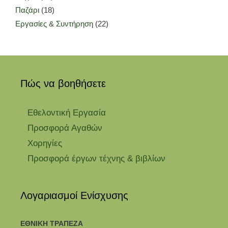
Παζάρι
(18)
Εργασίες & Συντήρηση
(22)
Πώς να βοηθήσετε
Εθελοντική Εργασία
Προσφορά Αγαθών
Χορηγίες
Προσφορά έργων τέχνης & βιβλίων
Λογαριασμοί Ενίσχυσης
ΕΘΝΙΚΗ ΤΡΑΠΕΖΑ