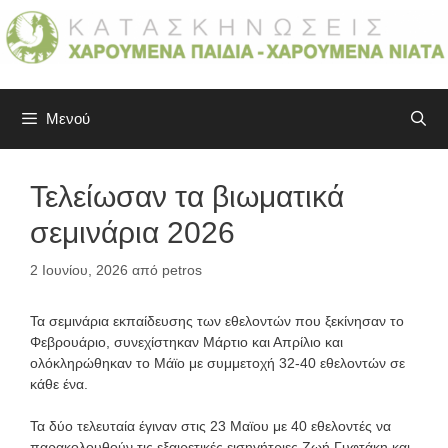
Μετάβαση
σε
περιεχόμενο
Μενού
Τελείωσαν τα βιωματικά
σεμινάρια 2026
2 Ιουνίου, 2026
από
petros
Τα σεμινάρια εκπαίδευσης των εθελοντών που ξεκίνησαν το
Φεβρουάριο, συνεχίστηκαν Μάρτιο και Απρίλιο και
ολόκληρώθηκαν το Μάϊο με συμμετοχή 32-40 εθελοντών σε
κάθε ένα.
Τα δύο τελευταία έγιναν στις 23 Μαϊου με 40 εθελοντές να
παρακολουθούν τις εξαιρετικές εισηγήτριες Ζωή Γυφτάκη και