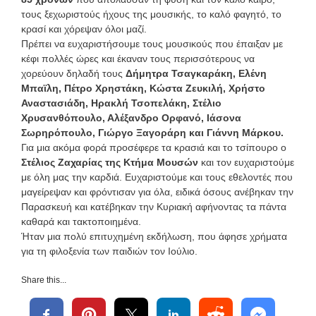
τους ξεχωριστούς ήχους της μουσικής, το καλό φαγητό, το
κρασί και χόρεψαν όλοι μαζί.
Πρέπει να ευχαριστήσουμε τους μουσικούς που έπαιξαν με
κέφι πολλές ώρες και έκαναν τους περισσότερους να
χορεύουν δηλαδή τους
Δήμητρα Τσαγκαράκη, Ελένη
Μπαϊλη, Πέτρο Χρηστάκη, Κώστα Ζευκιλή, Χρήστο
Αναστασιάδη, Ηρακλή Τσοπελάκη, Στέλιο
Χρυσανθόπουλο, Αλέξανδρο Ορφανό, Ιάσονα
Σωρηρόπουλο, Γιώργο Ξαγοράρη και Γιάννη Μάρκου.
Για μια ακόμα φορά προσέφερε τα κρασιά και το τσίπουρο ο
Στέλιος Ζαχαρίας της Κτήμα Μουσών
και τον ευχαριστούμε
με όλη μας την καρδιά. Ευχαριστούμε και τους εθελοντές που
μαγείρεψαν και φρόντισαν για όλα, ειδικά όσους ανέβηκαν την
Παρασκευή και κατέβηκαν την Κυριακή αφήνοντας τα πάντα
καθαρά και τακτοποιημένα.
Ήταν μια πολύ επιτυχημένη εκδήλωση, που άφησε χρήματα
για τη φιλοξενία των παιδιών τον Ιούλιο.
Share this...