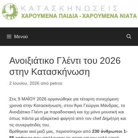
Μετάβαση
σε
περιεχόμενο
Μενού
Ανοιξιάτικο Γλέντι του 2026
στην Κατασκήνωση
2 Ιουνίου, 2026
από
petros
Στις 9 ΜΑΪΟΥ 2026 οργανώθηκε για τέταρτη συνεχόμενη
χρονιά στην Κατασκήνωση, στον Άγιο Γεώργιο Μάνδρας, το
Ανοιξιάτικο Γλέντι με παραδοσιακή και όχι μόνο μουσική και
όπως πάντα με εξαιρετικό φαγητό από τον chef Δημήτρη και
τις συνεργάτιδές του.
Βρέθηκαν εκεί μαζί μας, περισσότεροι από
230 άνθρωποι 1-
85 χρόνων
που απόλαυσαν τη φύση και τον καλό καιρό,