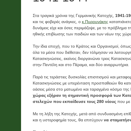
Νέα
Χορηγίες
Στα τραγικά χρόνια της Γερμανικής Κατοχής,
1941-19
Λαχείο και
και τις φοβερές ανάγκες, ο
κ.Πυρουνάκης
καταπιάνετα
δυνάμεις είχε και όσες περιμάζεψε, με το πρόβλημα τ
ο
χορηγίες
ηθικής επιβίωσης των παιδιών και των νέων της χώρ
ν
χρημάτων
Την ίδια εποχή, που το Κράτος και Οργανισμοί, όπως
ό
,
όλα τα μέσα που διέθεταν, δεν τόλμησαν να λειτουρ
ι
Κατασκηνώσεις, εκείνος διοργανώνει τρεις Κατασκην
τροφίμων
στην Πεντέλη και στο Πέραμα, και δύο αναρρωτήρια.
και υλικών
Παρά τις τεράστιες δυσκολίες επισιτισμού και μεταφ
2026
Κατασκηνώσεις με υπερένταση προσπαθειών θα καταφ
26
οάσεις μέσα στο ματωμένο και ταραγμένο κόσμο της
2 Ιουνίου, 2026
χώρας εξήραν τη σημαντική προσφορά των Κ
στελεχών που εκπαίδευσε τους 280 νέους
που με 
Με τη λήξη της Κατοχής, μετά από συνδυασμένη επίθ
και η υστεροφημία τους, θα επιτύχουν
να σταματήσ