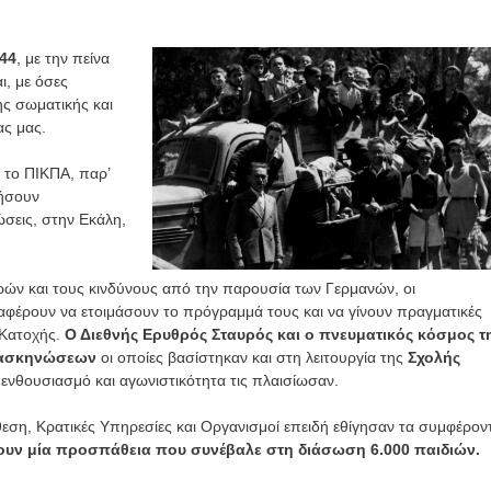
Εκπαίδευση
44
, με την πείνα
εθελοντών
ι, με όσες
Κατασκήνωτική
Νέα
Περίοδος
ης σωματικής και
ας μας.
Νέα
Τελείωσαν
τα
Εγγραφές
 το ΠΙΚΠΑ, παρ’
γήσουν
βιωματικά
παιδιών
ώσεις, στην Εκάλη,
σεμινάρια
2026
2026
2 Ιουνίου, 2026
ορών και τους κινδύνους από την παρουσία των Γερμανών, οι
έρουν να ετοιμάσουν το πρόγραμμά τους και να γίνουν πραγματικές
2 Ιουνίου, 2026
 Κατοχής.
Ο Διεθνής Ερυθρός Σταυρός και ο πνευματικός κόσμος τ
ατασκηνώσεων
οι οποίες βασίστηκαν και στη λειτουργία της
Σχολής
ενθουσιασμό και αγωνιστικότητα τις πλαισίωσαν.
εση, Κρατικές Υπηρεσίες και Οργανισμοί επειδή εθίγησαν τα συμφέρον
ουν
μία προσπάθεια που συνέβαλε στη διάσωση 6.000 παιδιών.