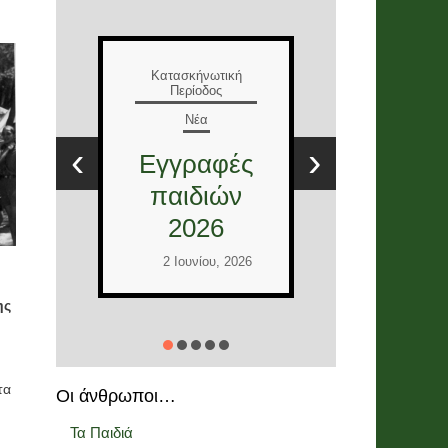
Ε
Κατασκήνωτική
Περίοδος
Νέα
Τ
Έλληνες
Ε
‹
›
και
στ
Διεθνείς
12
εθελοντές
2026
Ι
2 Ιουνίου, 2026
ης
τα
Οι άνθρωποι…
Τα Παιδιά