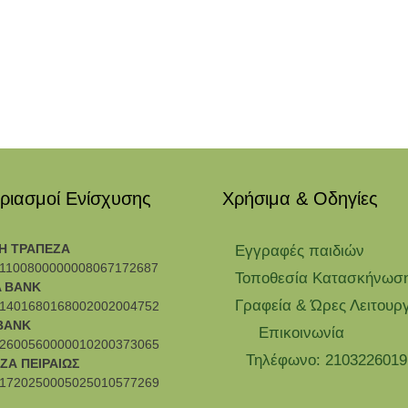
ριασμοί Ενίσχυσης
Χρήσιμα & Οδηγίες
Η ΤΡΑΠΕΖΑ
Eγγραφές παιδιών
1100800000008067172687
Τοποθεσία Κατασκήνωσ
 BANK
Γραφεία & Ώρες Λειτουρ
1401680168002002004752
BANK
Επικοινωνία
2600560000010200373065
Τηλέφωνο: 2103226019
ΖΑ ΠΕΙΡΑΙΩΣ
1720250005025010577269