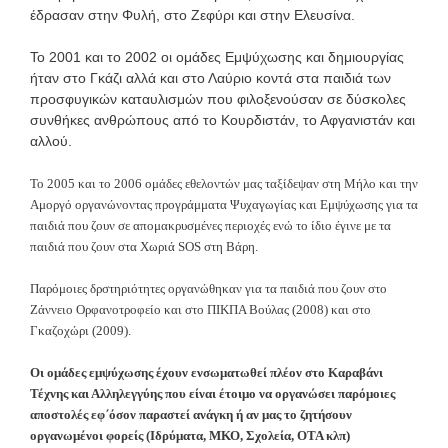
έδρασαν στην Φυλή, στο Ζεφύρι και στην Ελευσίνα.
Το 2001 και το 2002 οι ομάδες Εμψύχωσης και δημιουργίας
ήταν στο Γκάζι αλλά και στο Λαύριο κοντά στα παιδιά των
προσφυγικών καταυλισμών που φιλοξενούσαν σε δύσκολες
συνθήκες ανθρώπους από το Κουρδιστάν, το Αφγανιστάν και
αλλού.
Το 2005 και το 2006 ομάδες εθελοντών μας ταξίδεψαν στη Μήλο και την
Αμοργό οργανώνοντας προγράμματα Ψυχαγωγίας και Εμψύχωσης για τα
παιδιά που ζουν σε απομακρυσμένες περιοχές ενώ το ίδιο έγινε με τα
παιδιά που ζουν στα Χωριά SOS στη Βάρη.
Παρόμοιες δρστηριότητες οργανώθηκαν για τα παιδιά που ζουν στο
Ζάννειο Ορφανοτροφείο και στο ΠΙΚΠΑ Βούλας (2008) και στο
Γκαζοχώρι (2009).
Οι ομάδες εμψύχωσης έχουν ενσωματωθεί πλέον στο Καραβάνι
Τέχνης και Αλληλεγγύης που είναι έτοιμο να οργανώσει παρόμοιες
αποστολές εφ΄όσον παραστεί ανάγκη ή αν μας το ζητήσουν
οργανωμένοι φορείς (Ιδρύματα, ΜΚΟ, Σχολεία, ΟΤΑ κλπ)