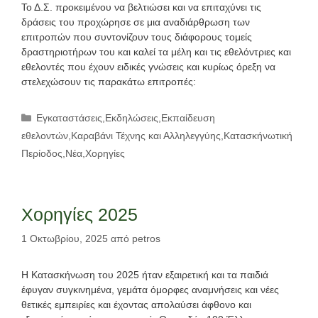
Το Δ.Σ. προκειμένου να βελτιώσει και να επιταχύνει τις
δράσεις του προχώρησε σε μια αναδιάρθρωση των
επιτροπών που συντονίζουν τους διάφορους τομείς
δραστηριοτήρων του και καλεί τα μέλη και τις εθελόντριες και
εθελοντές που έχουν ειδικές γνώσεις και κυρίως όρεξη να
στελεχώσουν τις παρακάτω επιτροπές:
Κατηγορίες
Εγκαταστάσεις
,
Εκδηλώσεις
,
Εκπαίδευση
εθελοντών
,
Καραβάνι Τέχνης και Αλληλεγγύης
,
Κατασκήνωτική
Περίοδος
,
Νέα
,
Χορηγίες
Χορηγίες 2025
1 Οκτωβρίου, 2025
από
petros
Η Κατασκήνωση του 2025 ήταν εξαιρετική και τα παιδιά
έφυγαν συγκινημένα, γεμάτα όμορφες αναμνήσεις και νέες
θετικές εμπειρίες και έχοντας απολαύσει άφθονο και