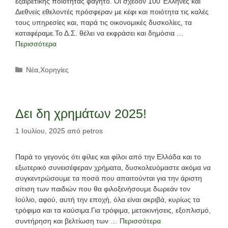
εξαιρετικής ποιότητας φαγητό. Οι σχεδόν 100 Έλληνες και
Διεθνείς εθελοντές πρόσφεραν με κέφι και ποιότητα τις καλές
τους υπηρεσίες και, παρά τις οικονομικές δυσκολίες, τα
καταφέραμε.Το Δ.Σ. θέλει να εκφράσει και δημόσια …
Περισσότερα
Κατηγορίες
Νέα
,
Χορηγίες
Δει δη χρημάτων 2025!
1 Ιουλίου, 2025
από
petros
Παρά το γεγονός ότι φίλες και φίλοι από την Ελλάδα και το
εξωτερικό συνεισέφεραν χρήματα, δυσκολευόμαστε ακόμα να
συγκεντρώσουμε τα ποσά που απαιτούνται για την άριστη
σίτιση των παιδιών που θα φιλοξενήσουμε δωρεάν τον
Ιούλιο, αφού, αυτή την εποχή, όλα είναι ακριβά, κυρίως τα
τρόφιμα και τα καύσιμα.Για τρόφιμα, μετακινήσεις, εξοπλισμό,
συντήρηση και βελτίωση των …
Περισσότερα