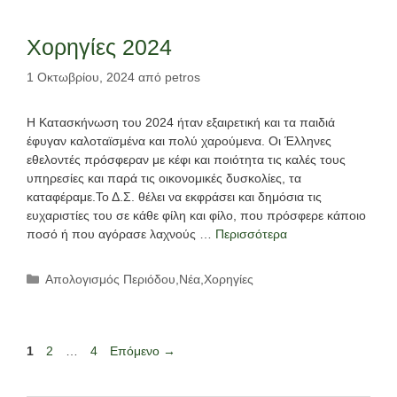
Χορηγίες 2024
1 Οκτωβρίου, 2024
από
petros
Η Κατασκήνωση του 2024 ήταν εξαιρετική και τα παιδιά
έφυγαν καλοταϊσμένα και πολύ χαρούμενα. Οι Έλληνες
εθελοντές πρόσφεραν με κέφι και ποιότητα τις καλές τους
υπηρεσίες και παρά τις οικονομικές δυσκολίες, τα
καταφέραμε.Το Δ.Σ. θέλει να εκφράσει και δημόσια τις
ευχαριστίες του σε κάθε φίλη και φίλο, που πρόσφερε κάποιο
ποσό ή που αγόρασε λαχνούς …
Περισσότερα
Κατηγορίες
Απολογισμός Περιόδου
,
Νέα
,
Χορηγίες
Σελίδα
Σελίδα
Σελίδα
1
2
…
4
Επόμενο
→