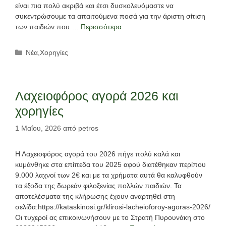
είναι πια πολύ ακριβά και έτσι δυσκολευόμαστε να
συκεντρώσουμε τα απαιτούμενα ποσά για την άριστη σίτιση
των παιδιών που …
Περισσότερα
Κατηγορίες
Νέα
,
Χορηγίες
Λαχειοφόρος αγορά 2026 και
χορηγίες
1 Μαΐου, 2026
από
petros
Η Λαχειοφόρος αγορά του 2026 πήγε πολύ καλά και
κυμάνθηκε στα επίπεδα του 2025 αφού διατέθηκαν περίπου
9.000 λαχνοί των 2€ και με τα χρήματα αυτά θα καλυφθούν
τα έξοδα της δωρεάν φιλοξενίας πολλών παιδιών. Τα
αποτελέσματα της κλήρωσης έχουν αναρτηθεί στη
σελίδα:https://kataskinosi.gr/klirosi-lacheioforoy-agoras-2026/
Οι τυχεροί ας επικοινωνήσουν με το Στρατή Πυρουνάκη στο