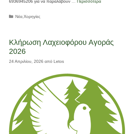
6936945206 για να παραλάβουν …
Περισσότερα
Κατηγορίες
Νέα
,
Χορηγίες
Κλήρωση Λαχειοφόρου Αγοράς
2026
24 Απριλίου, 2026
από
Letos