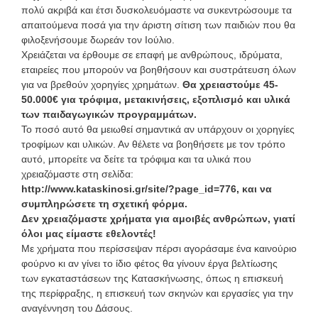
πολύ ακριβά και έτσι δυσκολευόμαστε να συκεντρώσουμε τα
απαιτούμενα ποσά για την άριστη σίτιση των παιδιών που θα
φιλοξενήσουμε δωρεάν τον Ιούλιο.
Χρειάζεται να έρθουμε σε επαφή με ανθρώπους, ιδρύματα,
εταιρείες που μπορούν να βοηθήσουν και συστράτευση όλων
για να βρεθούν χορηγίες χρημάτων.
Θα χρειαστούμε 45-
50.000€ για τρόφιμα, μετακινήσεις, εξοπλισμό και υλικά
των παιδαγωγικών προγραμμάτων.
Το ποσό αυτό θα μειωθεί σημαντικά αν υπάρχουν οι χορηγίες
τροφίμων και υλικών. Αν θέλετε να βοηθήσετε με τον τρόπο
αυτό, μπορείτε να δείτε τα τρόφιμα και τα υλικά που
χρειαζόμαστε στη σελίδα:
http://www.kataskinosi.gr/site/?page_id=776, και να
συμπληρώσετε τη σχετική φόρμα.
Δεν χρειαζόμαστε χρήματα για αμοιβές ανθρώπων, γιατί
όλοι μας είμαστε εθελοντές!
Με χρήματα που περίσσεψαν πέρσι αγοράσαμε ένα καινούριο
φούρνο κι αν γίνει το ίδιο φέτος θα γίνουν έργα βελτίωσης
των εγκαταστάσεων της Κατασκήνωσης, όπως η επισκευή
της περίφραξης, η επισκευή των σκηνών και εργασίες για την
αναγέννηση του Δάσους.