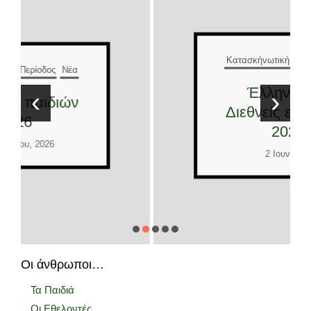
Κατασκήνωτική Περίοδος
Νέα
Έλληνες και
‹
›
Διεθνείς εθελοντές
2026
2 Ιουνίου, 2026
Οι άνθρωποι…
Τα Παιδιά
Οι Εθελοντές