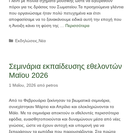
Γλέντι με πολλά σχήματα μουσικής ώστε να εξευρεθούν
πόροι για τις δράσεις του Σωματείου.Τα προηγούμενα γλέντια
που οργανώσαμε ήταν πολύ πετυχημένα και έτσι
αποφασίσαμε να το ξανακάνουμε ειδικά αυτή την εποχή που
η Άνοιξη κάνει τη φύση της …
Περισσότερα
Κατηγορίες
Εκδηλώσεις
,
Νέα
Σεμινάρια εκπαίδευσης εθελοντών
Μαϊου 2026
1 Μαΐου, 2026
από
petros
Από το Φεβρουάριο ξεκίνησαν τα βιωματικά σεμινάρια,
συνεχίστηκαν Μάρτιο και Απρίλιο και ολοκληρώνονται το
Μάϊο. Με τα σεμινάρια αποκτούν οι εθελοντές περισσότερα
εφόδια, ευαισθητοποιούνται και δυναμώνουν μέσα από νέες
γνώσεις, ώστε να έχουν αντοχή και υπομονή για να
ξεπεράσουν τα εμπόδια που παρουσιάζονται. Στα πρώτα