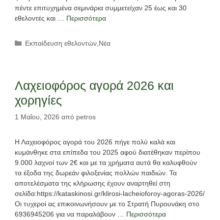
πέντε επιτυχημένα σεμινάρια συμμετείχαν 25 έως και 30
εθελοντές και …
Περισσότερα
Κατηγορίες
Εκπαίδευση εθελοντών
,
Νέα
Λαχειοφόρος αγορά 2026 και
χορηγίες
1 Μαΐου, 2026
από
petros
Η Λαχειοφόρος αγορά του 2026 πήγε πολύ καλά και
κυμάνθηκε στα επίπεδα του 2025 αφού διατέθηκαν περίπου
9.000 λαχνοί των 2€ και με τα χρήματα αυτά θα καλυφθούν
τα έξοδα της δωρεάν φιλοξενίας πολλών παιδιών. Τα
αποτελέσματα της κλήρωσης έχουν αναρτηθεί στη
σελίδα:https://kataskinosi.gr/klirosi-lacheioforoy-agoras-2026/
Οι τυχεροί ας επικοινωνήσουν με το Στρατή Πυρουνάκη στο
6936945206 για να παραλάβουν …
Περισσότερα