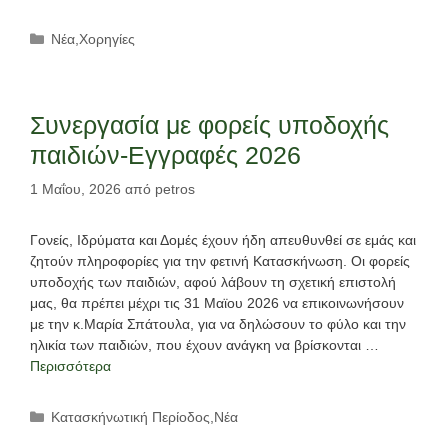
Κατηγορίες
Νέα
,
Χορηγίες
Συνεργασία με φορείς υποδοχής
παιδιών-Εγγραφές 2026
1 Μαΐου, 2026
από
petros
Γονείς, Ιδρύματα και Δομές έχουν ήδη απευθυνθεί σε εμάς και
ζητούν πληροφορίες για την φετινή Κατασκήνωση. Οι φορείς
υποδοχής των παιδιών, αφού λάβουν τη σχετική επιστολή
μας, θα πρέπει μέχρι τις 31 Μαϊου 2026 να επικοινωνήσουν
με την κ.Μαρία Σπάτουλα, για να δηλώσουν το φύλο και την
ηλικία των παιδιών, που έχουν ανάγκη να βρίσκονται …
Περισσότερα
Κατηγορίες
Κατασκήνωτική Περίοδος
,
Νέα