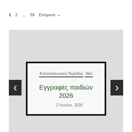
Σελίδα
Σελίδα
Σελίδα
1
2
…
55
Επόμενο
→
Κατασκήνωτική Περίοδος
Νέα
‹
›
Εγγραφές παιδιών
2026
2 Ιουνίου, 2026