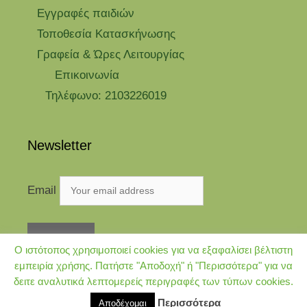
Eγγραφές παιδιών
Τοποθεσία Κατασκήνωσης
Γραφεία & Ώρες Λειτουργίας
Επικοινωνία
Τηλέφωνο: 2103226019
Newsletter
Email
Ο ιστότοπος χρησιμοποιεί cookies για να εξαφαλίσει βέλτιστη
εμπειρία χρήσης. Πατήστε "Αποδοχή" ή "Περισσότερα" για να
δειτε αναλυτικά λεπτομερείς περιγραφές των τύπων cookies.
© 2026 Kataskinosi.gr
• Φτιαγμένο με
GeneratePress
Περισσότερα
Αποδέχομαι