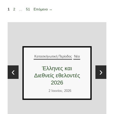
Σελίδα
Σελίδα
Σελίδα
1
2
…
51
Επόμενο
→
Κατασκήνωτική Περίοδος
Νέα
Έλληνες και
‹
›
Διεθνείς εθελοντές
2026
2 Ιουνίου, 2026