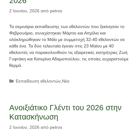
2026
2 Ιουνίου, 2026
από
petros
Τα σεμινάρια εκπαίδευσης των εθελοντών που ξεκίνησαν το
Φεβρουάριο, συνεχίστηκαν Μάρτιο και Απρίλιο και
ολόκληρώθηκαν το Μάϊο με συμμετοχή 32-40 εθελοντών σε
κάθε ένα. Τα δύο τελευταία έγιναν στις 23 Μαϊου με 40
εθελοντές να παρακολουθούν τις εξαιρετικές εισηγήτριες Ζωή
Γυφτάκη και Κατερίνα Αδαμοπούλου, τις οποίες ευχαρiστούμε
θερμά.
Κατηγορίες
Εκπαίδευση εθελοντών
,
Νέα
Ανοιξιάτικο Γλέντι του 2026 στην
Κατασκήνωση
2 Ιουνίου, 2026
από
petros