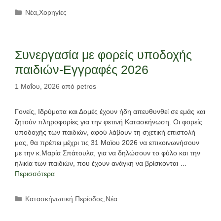
Κατηγορίες
Νέα
,
Χορηγίες
Συνεργασία με φορείς υποδοχής
παιδιών-Εγγραφές 2026
1 Μαΐου, 2026
από
petros
Γονείς, Ιδρύματα και Δομές έχουν ήδη απευθυνθεί σε εμάς και
ζητούν πληροφορίες για την φετινή Κατασκήνωση. Οι φορείς
υποδοχής των παιδιών, αφού λάβουν τη σχετική επιστολή
μας, θα πρέπει μέχρι τις 31 Μαϊου 2026 να επικοινωνήσουν
με την κ.Μαρία Σπάτουλα, για να δηλώσουν το φύλο και την
ηλικία των παιδιών, που έχουν ανάγκη να βρίσκονται …
Περισσότερα
Κατηγορίες
Κατασκήνωτική Περίοδος
,
Νέα