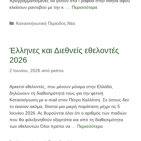
προγραμματισμένες να γίνουν στα Γραφεία στην Αθήνα αφού
κλείσουν ραντεβού με την κ. …
Περισσότερα
Κατηγορίες
Κατασκήνωτική Περίοδος
,
Νέα
Έλληνες και Διεθνείς εθελοντές
2026
2 Ιουνίου, 2026
από
petros
Αρκετοί εθελοντές, που μένουν μόνιμα στην Ελλάδα,
δηλώνουν τη διαθεσιμότητά τους για την φετινή
Κατασκήνωση με e-mail στον Πέτρο Καλλίτση. Σε όσους δεν
το έκαναν ακόμα, δίνεται μια μικρή παράταση μέχρι τις 5
Ιουνίου 2026. Ας θυμούνται όλοι ότι ο αριθμός των παιδιών
που θα φιλοξενηθούν εξαρτάται και από τη διαθεσιμότητα
των εθελοντών.Όλοι πρέπει να …
Περισσότερα