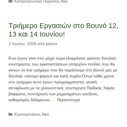
Κατηγορίες
Κατασκήνωτική Περίοδος
,
Νέα
Τριήμερο Εργασιών στο Βουνό 12,
13 και 14 Ιουνίου!
2 Ιουνίου, 2026
από
petros
Ενώ έχουν γίνει στις μέχρι τώρα εξορμήσεις αρκετές δουλειές
συντήρησης των εγκαταστάσεων υπάρχουν πολλές που θα
γίνουν σε ένα τριήμερο που θα περάσουμε στο βουνό μας με
δουλειά, νόστιμο φαγητό και καλή παρέα.Όπως κάθε χρόνο
στο τριήμερο αυτό έχουν προγραμματιστεί: γενική
αποψίλωση με τα χλοοκοπτικά, συντήρηση Παιδικής Χαράς,
βαψίματα, συντήρηση των μηχανημάτων κουζίνας,
καθαρισμός δεξαμενών, …
Περισσότερα
Κατηγορίες
Εγκαταστάσεις
,
Νέα