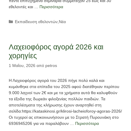
πέντε επιτυχημένα σεμινάρια συμμετείχαν 25 έως και 30
εθελοντές και …
Περισσότερα
Κατηγορίες
Εκπαίδευση εθελοντών
,
Νέα
Λαχειοφόρος αγορά 2026 και
χορηγίες
1 Μαΐου, 2026
από
petros
Η Λαχειοφόρος αγορά του 2026 πήγε πολύ καλά και
κυμάνθηκε στα επίπεδα του 2025 αφού διατέθηκαν περίπου
9.000 λαχνοί των 2€ και με τα χρήματα αυτά θα καλυφθούν
τα έξοδα της δωρεάν φιλοξενίας πολλών παιδιών. Τα
αποτελέσματα της κλήρωσης έχουν αναρτηθεί στη
σελίδα:https://kataskinosi.gr/klirosi-lacheioforoy-agoras-2026/
Οι τυχεροί ας επικοινωνήσουν με το Στρατή Πυρουνάκη στο
6936945206 για να παραλάβουν …
Περισσότερα