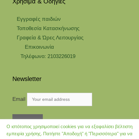
Χρήσιμα & Οδηγίες
Eγγραφές παιδιών
Τοποθεσία Κατασκήνωσης
Γραφεία & Ώρες Λειτουργίας
Επικοινωνία
Τηλέφωνο: 2103226019
Newsletter
Email
Ο ιστότοπος χρησιμοποιεί cookies για να εξαφαλίσει βέλτιστη
εμπειρία χρήσης. Πατήστε "Αποδοχή" ή "Περισσότερα" για να