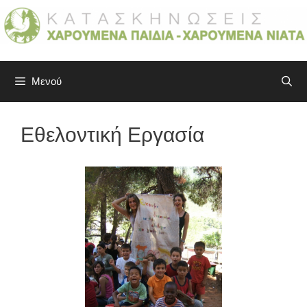
Μετάβαση
σε
περιεχόμενο
Μενού
Εθελοντική Εργασία