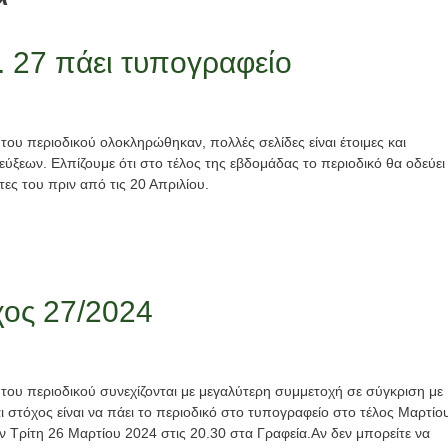
Εκπαίδευση
 27 πάει τυπογραφείο
εθελοντών
Κατασκήνωτική
Νέα
Περίοδος
Νέα
Τελείωσαν
του περιοδικού ολοκληρώθηκαν, πολλές σελίδες είναι έτοιμες και
τα
Εγγραφές
ξεων. Ελπίζουμε ότι στο τέλος της εβδομάδας το περιοδικό θα οδεύει
ες του πριν από τις 20 Απριλίου.
βιωματικά
παιδιών
σεμινάρια
2026
2026
2 Ιουνίου, 2026
2 Ιουνίου, 2026
χος 27/2024
 του περιοδικού συνεχίζονται με μεγαλύτερη συμμετοχή σε σύγκριση με
αι στόχος είναι να πάει το περιοδικό στο τυπογραφείο στο τέλος Μαρτίο
ν Τρίτη 26 Μαρτίου 2024 στις 20.30 στα Γραφεία.Αν δεν μπορείτε να