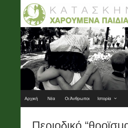
Μετάβαση
σε
περιεχόμενο
Αρχική
Νέα
Οι Άνθρωποι
Ιστορία
Περιοδικό “θροϊσμ