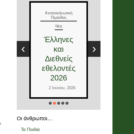
Ε
Κατασκήνωτική
Περίοδος
Νέα
Τ
Έλληνες
Ε
‹
›
και
στ
Διεθνείς
12
εθελοντές
2026
Ι
2 Ιουνίου, 2026
Οι άνθρωποι…
υ.
Τα Παιδιά