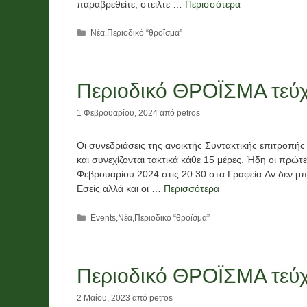
παραβρεθείτε, στείλτε …
Περισσότερα
Κατηγορίες
Νέα
,
Περιοδικό “θροϊσμα”
Περιοδικό ΘΡΟΪΣΜΑ τεύ
1 Φεβρουαρίου, 2024
από
petros
Οι συνεδριάσεις της ανοικτής Συντακτικής επιτροπής
και συνεχίζονται τακτικά κάθε 15 μέρες. Ήδη οι πρώτε
Φεβρουαρίου 2024 στις 20.30 στα Γραφεία.Αν δεν μπορ
Εσείς αλλά και οι …
Περισσότερα
Κατηγορίες
Events
,
Νέα
,
Περιοδικό “θροϊσμα”
Περιοδικό ΘΡΟΪΣΜΑ τεύ
2 Μαΐου, 2023
από
petros