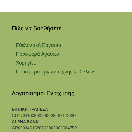
Πώς να βοηθήσετε
Εθελοντική Εργασία
Προσφορά Αγαθών
Χορηγίες
Προσφορά έργων τέχνης & βιβλίων
Λογαριασμοί Ενίσχυσης
ΕΘΝΙΚΗ ΤΡΑΠΕΖΑ
GR7701100800000008067172687
ALPHA BANK
GR0901401680168002002004752