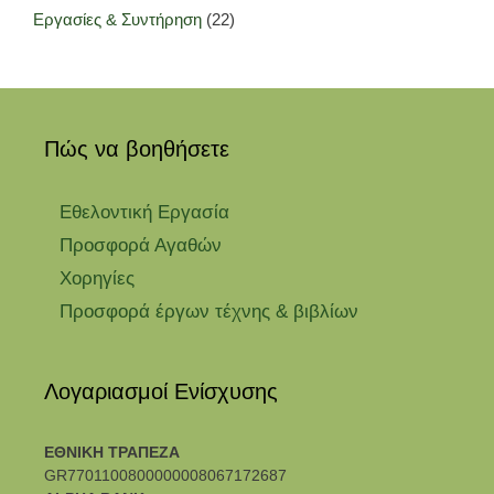
Εργασίες & Συντήρηση
(22)
Πώς να βοηθήσετε
Εθελοντική Εργασία
Προσφορά Αγαθών
Χορηγίες
Προσφορά έργων τέχνης & βιβλίων
Λογαριασμοί Ενίσχυσης
ΕΘΝΙΚΗ ΤΡΑΠΕΖΑ
GR7701100800000008067172687