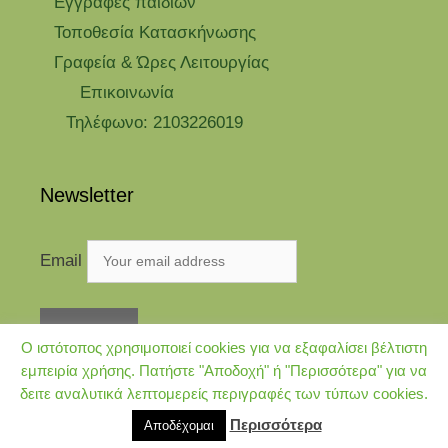
Eγγραφές παιδιών
Τοποθεσία Κατασκήνωσης
Γραφεία & Ώρες Λειτουργίας
Επικοινωνία
Τηλέφωνο: 2103226019
Newsletter
Email
Ο ιστότοπος χρησιμοποιεί cookies για να εξαφαλίσει βέλτιστη
εμπειρία χρήσης. Πατήστε "Αποδοχή" ή "Περισσότερα" για να
δειτε αναλυτικά λεπτομερείς περιγραφές των τύπων cookies.
© 2026 Kataskinosi.gr
• Φτιαγμένο με
GeneratePress
Περισσότερα
Αποδέχομαι