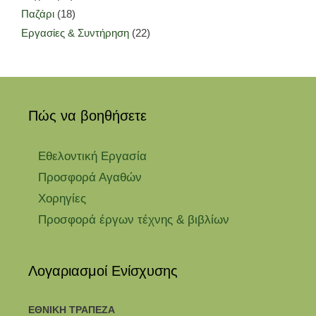
Παζάρι
(18)
Εργασίες & Συντήρηση
(22)
Πώς να βοηθήσετε
Εθελοντική Εργασία
Προσφορά Αγαθών
Χορηγίες
Προσφορά έργων τέχνης & βιβλίων
Λογαριασμοί Ενίσχυσης
ΕΘΝΙΚΗ ΤΡΑΠΕΖΑ