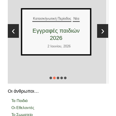
Κατασκήνωτική Περίοδος
Νέα
Έλληνες και
‹
›
Διεθνείς εθελοντές
2026
2 Ιουνίου, 2026
Οι άνθρωποι…
Τα Παιδιά
Οι Εθελοντές
Το Σωματείο