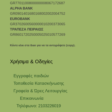
GR7701100800000008067172687
ALPHA BANK
GR0901401680168002002004752
EUROBANK
GR3702600560000010200373065
ΤΡΑΠΕΖΑ ΠΕΙΡΑΙΩΣ
GR8601720250005025010577269
Κάντε κλικ στα iban για να τα αντιγράψετε (copy).
Χρήσιμα & Οδηγίες
Eγγραφές παιδιών
Τοποθεσία Κατασκήνωσης
Γραφεία & Ώρες Λειτουργίας
Επικοινωνία
Τηλέφωνο: 2103226019