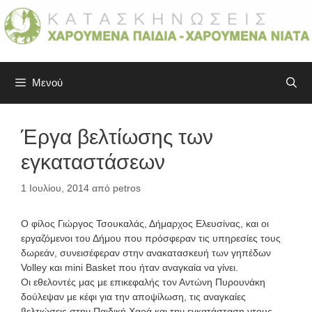
Μετάβαση
σε
περιεχόμενο
Μενού
Έργα βελτίωσης των
εγκαταστάσεων
1 Ιουλίου, 2014
από
petros
Ο φίλος Γιώργος Τσουκαλάς, Δήμαρχος Ελευσίνας, και οι
εργαζόμενοι του Δήμου που πρόσφεραν τις υπηρεσίες τους
δωρεάν, συνεισέφεραν στην ανακατασκευή των γηπέδων
Volley και mini Basket που ήταν αναγκαία να γίνει.
Οι εθελοντές μας με επικεφαλής τον Αντώνη Πυρουνάκη
δούλεψαν με κέφι για την αποψίλωση, τις αναγκαίες
βελτιώσεις στην Παιδική Χαρά και την εγκατάσταση ντους