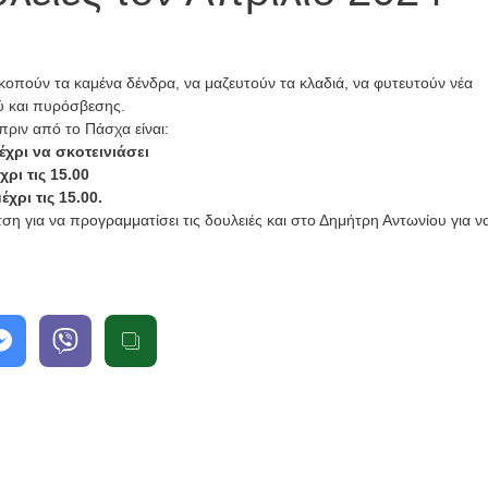
Εκπαίδευση
εθελοντών
να κοπούν τα καμένα δένδρα, να μαζευτούν τα κλαδιά, να φυτευτούν νέα
Κατασκήνωτική
Νέα
Περίοδος
ού και πυρόσβεσης.
πριν από το Πάσχα είναι:
Νέα
Τελείωσαν
χρι να σκοτεινιάσει
τα
Εγγραφές
ρι τις 15.00
χρι τις 15.00.
βιωματικά
παιδιών
η για να προγραμματίσει τις δουλειές και στο Δημήτρη Αντωνίου για ν
σεμινάρια
2026
2026
2 Ιουνίου, 2026
2 Ιουνίου, 2026