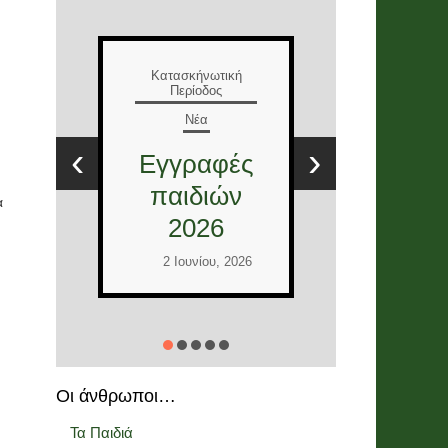
Ε
Κατασκήνωτική
Περίοδος
Νέα
Τ
Έλληνες
Ε
‹
›
και
στ
Διεθνείς
12
α
εθελοντές
2026
Ι
2 Ιουνίου, 2026
Οι άνθρωποι…
Τα Παιδιά