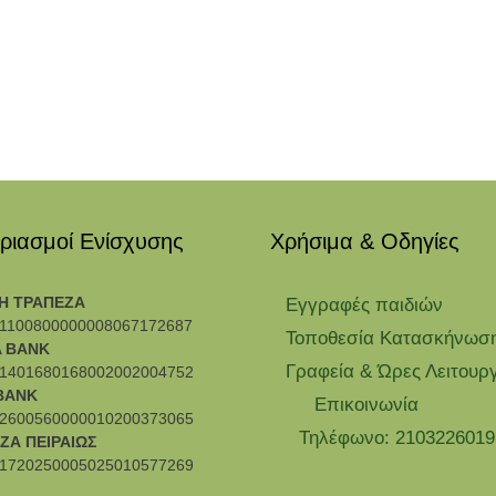
ριασμοί Ενίσχυσης
Χρήσιμα & Οδηγίες
Η ΤΡΑΠΕΖΑ
Eγγραφές παιδιών
1100800000008067172687
Τοποθεσία Κατασκήνωσ
 BANK
Γραφεία & Ώρες Λειτουρ
1401680168002002004752
BANK
Επικοινωνία
2600560000010200373065
Τηλέφωνο: 2103226019
ΖΑ ΠΕΙΡΑΙΩΣ
1720250005025010577269