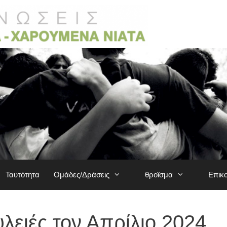
Ταυτότητα
Ομάδες/Δράσεις
θροϊσμα
Επικ
λειές τον Απρίλιο 2024