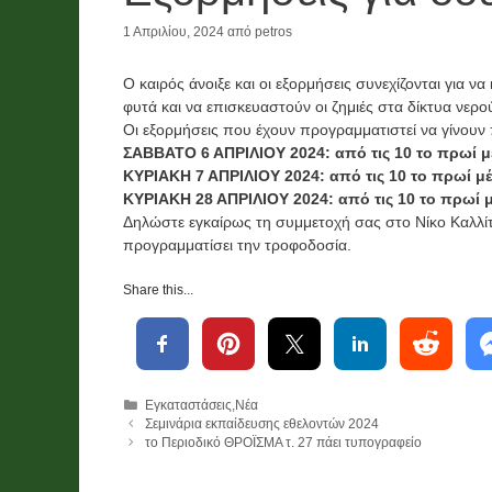
1 Απριλίου, 2024
από
petros
Νέα
Χορηγίες
Λαχείο και
Ο καιρός άνοιξε και οι εξορμήσεις συνεχίζονται για 
φυτά και να επισκευαστούν οι ζημιές στα δίκτυα νερ
ο
χορηγίες
Οι εξορμήσεις που έχουν προγραμματιστεί να γίνουν 
ν
χρημάτων
ΣΑΒΒΑΤΟ 6 ΑΠΡΙΛΙΟΥ 2024: από τις 10 το πρωί μέ
ΚΥΡΙΑΚΗ 7 ΑΠΡΙΛΙΟΥ 2024: από τις 10 το πρωί μέχ
ό
,
ΚΥΡΙΑΚΗ 28 ΑΠΡΙΛΙΟΥ 2024: από τις 10 το πρωί μέ
ι
τροφίμων
Δηλώστε εγκαίρως τη συμμετοχή σας στο Νίκο Καλλίτσ
προγραμματίσει την τροφοδοσία.
και υλικών
Share this...
2026
26
2 Ιουνίου, 2026
Κατηγορίες
Εγκαταστάσεις
,
Νέα
Σεμινάρια εκπαίδευσης εθελοντών 2024
το Περιοδικό ΘΡΟΪΣΜΑ τ. 27 πάει τυπογραφείο