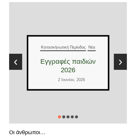
Κατασκήνωτική Περίοδος
Νέα
ος
Νέα
Έλληνες και
‹
›
ιδιών
Διεθνείς εθελοντές
2026
26
2 Ιουνίου, 2026
Οι άνθρωποι…