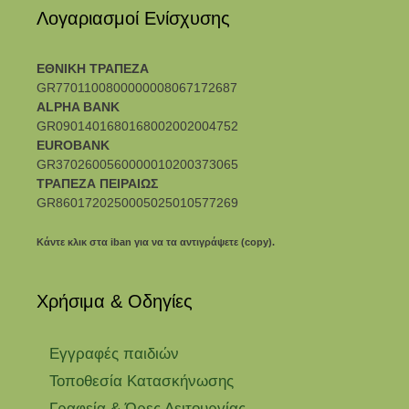
Λογαριασμοί Ενίσχυσης
ΕΘΝΙΚΗ ΤΡΑΠΕΖΑ
GR7701100800000008067172687
ALPHA BANK
GR0901401680168002002004752
EUROBANK
GR3702600560000010200373065
ΤΡΑΠΕΖΑ ΠΕΙΡΑΙΩΣ
GR8601720250005025010577269
Κάντε κλικ στα iban για να τα αντιγράψετε (copy).
Χρήσιμα & Οδηγίες
Eγγραφές παιδιών
Τοποθεσία Κατασκήνωσης
Γραφεία & Ώρες Λειτουργίας