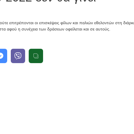
Εκπαίδευση
εθελοντών
 ούτε επιτρέπονται οι επισκέψεις φίλων και παλιών εθελοντών στη διάρκ
Κατασκήνωτική
Νέα
Περίοδος
α αφού η συνέχεια των δράσεων οφείλεται και σε αυτούς.
Νέα
Τελείωσαν
τα
Εγγραφές
βιωματικά
παιδιών
σεμινάρια
2026
2026
2 Ιουνίου, 2026
2 Ιουνίου, 2026