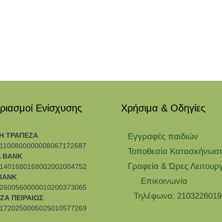
ριασμοί Ενίσχυσης
Χρήσιμα & Οδηγίες
Η ΤΡΑΠΕΖΑ
Eγγραφές παιδιών
1100800000008067172687
Τοποθεσία Κατασκήνωσ
 BANK
Γραφεία & Ώρες Λειτουρ
1401680168002002004752
BANK
Επικοινωνία
2600560000010200373065
Τηλέφωνο: 2103226019
ΖΑ ΠΕΙΡΑΙΩΣ
1720250005025010577269