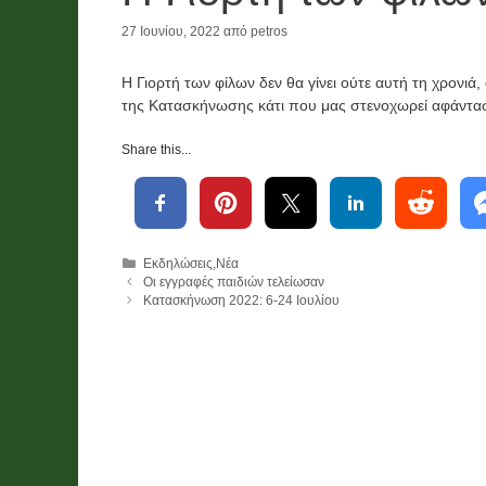
27 Ιουνίου, 2022
από
petros
Νέα
Χορηγίες
ις
Λαχείο και
Η Γιορτή των φίλων δεν θα γίνει ούτε αυτή τη χρονιά,
της Κατασκήνωσης κάτι που μας στενοχωρεί αφάνταστ
ρο
χορηγίες
ών
χρημάτων
Share this...
υνό
,
και
τροφίμων
και υλικών
Κατηγορίες
Εκδηλώσεις
,
Νέα
Οι εγγραφές παιδιών τελείωσαν
υ!
2026
Κατασκήνωση 2022: 6-24 Ιουλίου
 2026
2 Ιουνίου, 2026