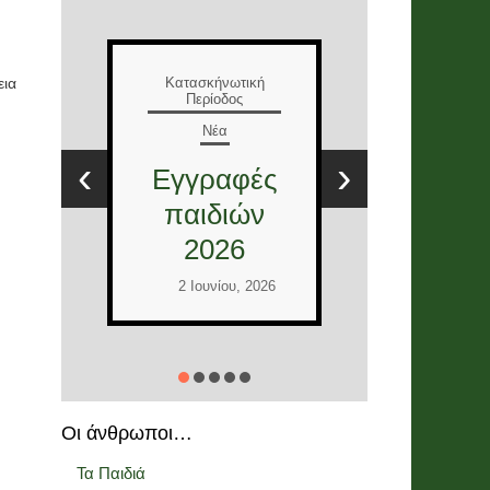
Κατασκήνωτική
Περίοδος
εια
Νέα
Έλληνες
‹
›
και
Διεθνείς
εθελοντές
2026
2 Ιουνίου, 2026
Οι άνθρωποι…
Τα Παιδιά