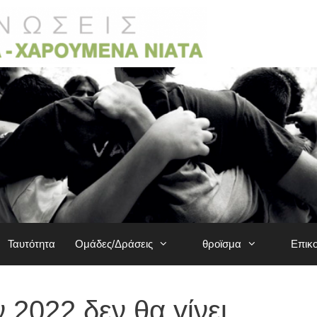
Ταυτότητα
Ομάδες/Δράσεις
θροϊσμα
Επικ
 2022 δεν θα γίνει