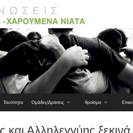
Ταυτότητα
Ομάδες/Δράσεις
θροϊσμα
Επικ
ς και Αλληλεγγύης ξεκινά