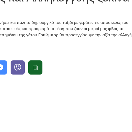
Εκπαίδευση
εθελοντών
ήσει και πάλι το δημιουργικό του ταξίδι με γεμάτες τις αποσκευές του
Κατασκήνωτική
Νέα
Περίοδος
 κατασκευές και προορισμό τα μέρη που ζουν οι μικροί μας φίλοι, τα
αγαπημένου της γάτου Γουίλμπορ θα προσεγγίσουμε την αξία της αλλαγή
Νέα
Τελείωσαν
τα
Εγγραφές
βιωματικά
παιδιών
σεμινάρια
2026
2026
2 Ιουνίου, 2026
2 Ιουνίου, 2026