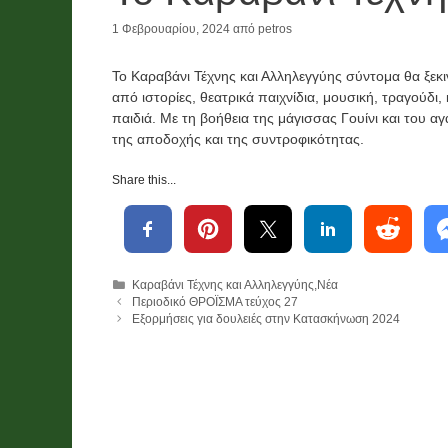
1 Φεβρουαρίου, 2024
από
petros
Νέα
Χορηγίες
Λαχείο και
Το Καραβάνι Τέχνης και Αλληλεγγύης σύντομα θα ξεκιν
από ιστορίες, θεατρικά παιχνίδια, μουσική, τραγούδι,
ο
χορηγίες
παιδιά. Με τη βοήθεια της μάγισσας Γουίνι και του 
ν
χρημάτων
της αποδοχής και της συντροφικότητας.
ό
,
Share this...
ι
τροφίμων
και υλικών
2026
Κατηγορίες
Καραβάνι Τέχνης και Αλληλεγγύης
,
Νέα
26
Περιοδικό ΘΡΟΪΣΜΑ τεύχος 27
2 Ιουνίου, 2026
Εξορμήσεις για δουλειές στην Κατασκήνωση 2024