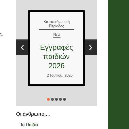
Ε
Κατασκήνωτική
Περίοδος
Νέα
Τ
ς,
Έλληνες
Ε
‹
›
και
στ
Διεθνείς
12
εθελοντές
2026
Ι
2 Ιουνίου, 2026
Οι άνθρωποι…
Τα Παιδιά