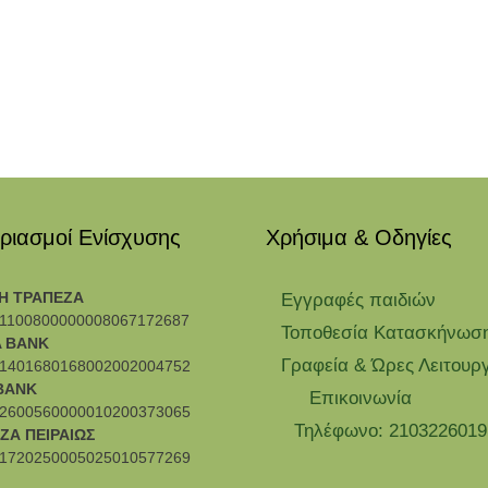
ριασμοί Ενίσχυσης
Χρήσιμα & Οδηγίες
Η ΤΡΑΠΕΖΑ
Eγγραφές παιδιών
1100800000008067172687
Τοποθεσία Κατασκήνωσ
 BANK
Γραφεία & Ώρες Λειτουρ
1401680168002002004752
BANK
Επικοινωνία
2600560000010200373065
Τηλέφωνο: 2103226019
ΖΑ ΠΕΙΡΑΙΩΣ
1720250005025010577269