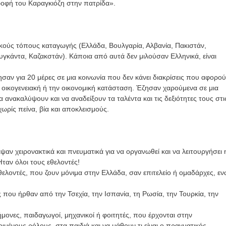
οφή του Καραγκιόζη στην πατρίδα».
κούς τόπους καταγωγής (Ελλάδα, Βουλγαρία, Αλβανία, Πακιστάν,
Ουγκάντα, Καζακστάν). Κάποια από αυτά δεν μιλούσαν Ελληνικά, είναι
ζησαν για 20 μέρες σε μια κοινωνία που δεν κάνει διακρίσεις που αφορο
 οικογενειακή ή την οικονομική κατάσταση. Έζησαν χαρούμενα σε μια
 ανακαλύψουν και να αναδείξουν τα ταλέντα και τις δεξιότητες τους στι
χωρίς πείνα, βία και αποκλεισμούς.
αν χειρονακτικά και πνευματικά για να οργανωθεί και να λειτουργήσει 
ταν όλοι τους εθελοντές!
λοντές, που ζουν μόνιμα στην Ελλάδα, σαν επιτελείο ή ομαδάρχες, ε
 που ήρθαν από την Τσεχία, την Ισπανία, τη Ρωσία, την Τουρκία, την
ήμονες, παιδαγωγοί, μηχανικοί ή φοιτητές, που έρχονται στην
ένους ρόλους, στα παιδιά και να μάθουν τι είναι ο πραγματικός