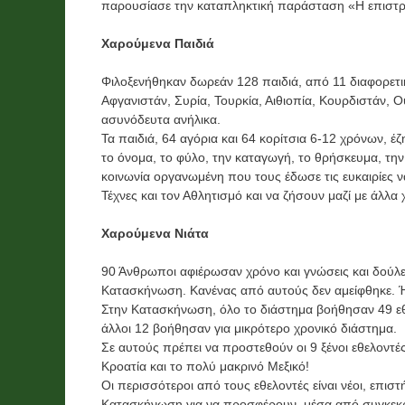
παρουσίασε την καταπληκτική παράσταση «Η επιστρ
Χαρούμενα Παιδιά
Φιλοξενήθηκαν δωρεάν 128 παιδιά, από 11 διαφορετι
Αφγανιστάν, Συρία, Τουρκία, Αιθιοπία, Κουρδιστάν, 
ασυνόδευτα ανήλικα.
Τα παιδιά, 64 αγόρια και 64 κορίτσια 6-12 χρόνων, έ
το όνομα, το φύλο, την καταγωγή, το θρήσκευμα, την
κοινωνία οργανωμένη που τους έδωσε τις ευκαιρίες να
Τέχνες και τον Αθλητισμό και να ζήσουν μαζί με άλλα 
Χαρούμενα Νιάτα
90 Άνθρωποι αφιέρωσαν χρόνο και γνώσεις και δούλεψ
Κατασκήνωση. Κανένας από αυτούς δεν αμείφθηκε. Ή
Στην Κατασκήνωση, όλο το διάστημα βοήθησαν 49 εθε
άλλοι 12 βοήθησαν για μικρότερο χρονικό διάστημα.
Σε αυτούς πρέπει να προστεθούν οι 9 ξένοι εθελοντές
Κροατία και το πολύ μακρινό Μεξικό!
Οι περισσότεροι από τους εθελοντές είναι νέοι, επιστ
Κατασκήνωση για να προσφέρουν, μέσα από συγκεκριμ