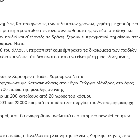
Εκπαίδευση
εθελοντών
χημένες Κατασκηνώσεις των τελευταίων χρόνων, γεμάτη με χαρούμενα
Κατασκήνωτική
Νέα
Περίοδος
στηματική προσπάθεια, έντονα συναισθήματα, φροντίδα, αποδοχή και
ν παιδιά και εθελοντές σε δράση, ξέρουν τι πραγματικά σημαίνουν στη
Νέα
Τελείωσαν
ύμενα Νιάτα.
τα
Εγγραφές
μού του άλλου, υπερασπιστήκαμε έμπρακτα τα δικαιώματα των παιδιών,
διά και νέους, ότι δεν είναι ουτοπία να είναι μέλη μιας εξελιγμένης,
βιωματικά
παιδιών
σεμινάρια
2026
σεων Χαρούμενα Παιδιά-Χαρούμενα Νιάτα!
2026
2 Ιουνίου, 2026
α, οργανώνουμε Κατασκηνώσεις στον Άγιο Γεώργιο Μάνδρας στο όρος
700 παιδιά της μεγάλης ανάγκης.
2 Ιουνίου, 2026
ό με 200 κατοίκους από 20 χώρες του κόσμου!
1 και 22000 και μετά από άδεια λειτουργίας του Αντιπεριφερειάρχη
νισμοί, που θα αναφερθούν αναλυτικά στο επόμενο newsletter, ήταν
 στα παιδιά, η Εναλλακτική Σκηνή της Εθνικής Λυρικής σκηνής που