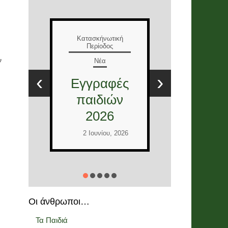
Ε
Κατασκήνωτική
Περίοδος
Νέα
Τ
ν
Έλληνες
Ε
‹
›
και
στ
Διεθνείς
12
εθελοντές
2026
Ι
2 Ιουνίου, 2026
Οι άνθρωποι…
Τα Παιδιά