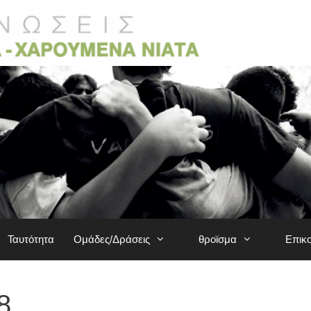
Ταυτότητα
Ομάδες/Δράσεις
θροϊσμα
Επικ
8