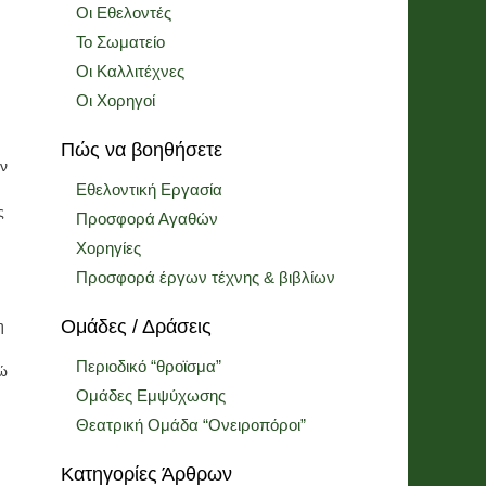
Οι Εθελοντές
Το Σωματείο
Οι Καλλιτέχνες
Οι Χορηγοί
Πώς να βοηθήσετε
ύν
Εθελοντική Εργασία
ς
Προσφορά Αγαθών
Χορηγίες
Προσφορά έργων τέχνης & βιβλίων
Ομάδες / Δράσεις
η
Περιοδικό “θροϊσμα”
νώ
Ομάδες Εμψύχωσης
Θεατρική Ομάδα “Ονειροπόροι”
Κατηγορίες Άρθρων