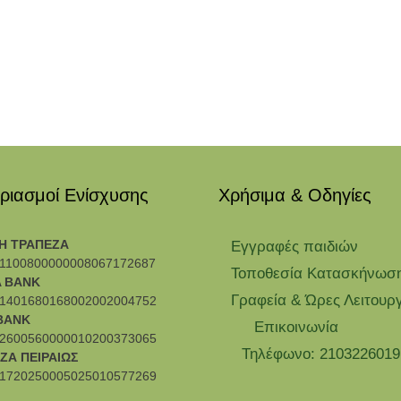
ριασμοί Ενίσχυσης
Χρήσιμα & Οδηγίες
Η ΤΡΑΠΕΖΑ
Eγγραφές παιδιών
1100800000008067172687
Τοποθεσία Κατασκήνωσ
 BANK
Γραφεία & Ώρες Λειτουρ
1401680168002002004752
BANK
Επικοινωνία
2600560000010200373065
Τηλέφωνο: 2103226019
ΖΑ ΠΕΙΡΑΙΩΣ
1720250005025010577269