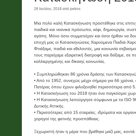
28 Ιουλίου, 2018
από
petros
Νέα
Χορηγίες
Λαχείο και
Mια πολύ καλή Κατασκήνωση προστέθηκε στις επιτυ
παιδικά και νεανικά πρόσωπα, κέφι, δημιουργία, συ
ο
χορηγίες
αγάπη. Μόνο όσοι συμμετείχαν και όσοι ήρθαν να δου
ν
χρημάτων
εποχή μας οι Κατασκηνώσεις Χαρούμενα Παιδιά-Χαρο
Φτιάξαμε, παιδιά και εθελοντές, μια κοινωνία σεβασ
ό
,
τους παρείχαμε εξαιρετική διατροφή και δείξαμε, σε παι
ι
τροφίμων
καλλιεργημένης και δίκαιης κοινωνίας.
και υλικών
• Συμπληρώθηκαν 86 χρόνια δράσης των Κατασκηνώ
• Από το 1952, συνεχώς μέχρι σήμερα για 66 χρόνι
2026
Πατέρας όπου έχουν φιλοξενηθεί περισσότερα από 5.
26
2 Ιουνίου, 2026
• Η Κατασκήνωση του 2018 ήταν ένα παγκόσμιο χωρι
• Η Κατασκήνωση λειτούργησε σύμφωνα με τα ISO 900
Δυτικής Αττικής.
• Περισσότερες από 15 εταιρείες, ιδρύματα και οργα
χορηγοί της φετινής προσπάθειας.
Ξεχωριστή ήταν η μέρα που βρέθηκε μαζί μας, κοντά