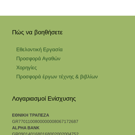
Πώς να βοηθήσετε
Εθελοντική Εργασία
Προσφορά Αγαθών
Χορηγίες
Προσφορά έργων τέχνης & βιβλίων
Λογαριασμοί Ενίσχυσης
ΕΘΝΙΚΗ ΤΡΑΠΕΖΑ
GR7701100800000008067172687
ALPHA BANK
GR0901401680168002002004752