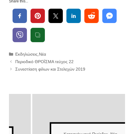
Share this...
Κατηγορίες
Εκδηλώσεις
,
Νέα
Περιοδικό ΘΡΟΪΣΜΑ τεύχος 22
Συνεστίαση φίλων και Στελεχών 2019
Κατασκήνωτική Περίοδος
Νέα