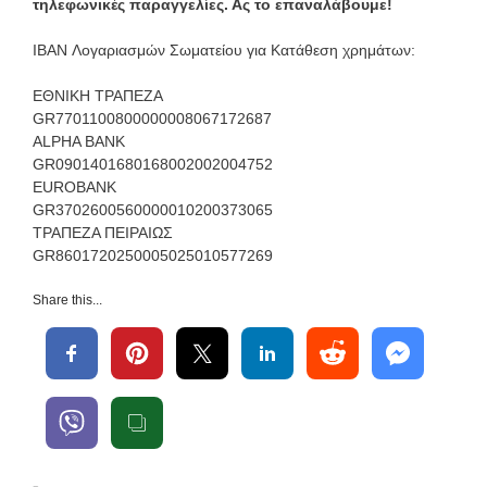
τηλεφωνικές παραγγελίες. Ας το επαναλάβουμε!
IBAN Λογαριασμών Σωματείου για Κατάθεση χρημάτων:
ΕΘΝΙΚΗ ΤΡΑΠΕΖΑ
GR7701100800000008067172687
ALPHA BANK
GR0901401680168002002004752
EUROBANK
GR3702600560000010200373065
ΤΡΑΠΕΖΑ ΠΕΙΡΑΙΩΣ
GR8601720250005025010577269
Share this...