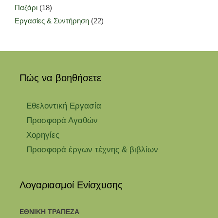
Παζάρι
(18)
Εργασίες & Συντήρηση
(22)
Πώς να βοηθήσετε
Εθελοντική Εργασία
Προσφορά Αγαθών
Χορηγίες
Προσφορά έργων τέχνης & βιβλίων
Λογαριασμοί Ενίσχυσης
ΕΘΝΙΚΗ ΤΡΑΠΕΖΑ