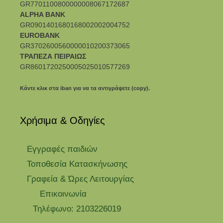
GR7701100800000008067172687
ALPHA BANK
GR0901401680168002002004752
EUROBANK
GR3702600560000010200373065
ΤΡΑΠΕΖΑ ΠΕΙΡΑΙΩΣ
GR8601720250005025010577269
Κάντε κλικ στα iban για να τα αντιγράψετε (copy).
Χρήσιμα & Οδηγίες
Eγγραφές παιδιών
Τοποθεσία Κατασκήνωσης
Γραφεία & Ώρες Λειτουργίας
Επικοινωνία
Τηλέφωνο: 2103226019