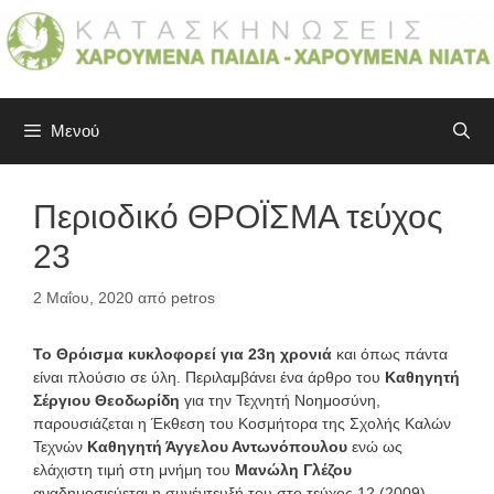
Μετάβαση
σε
περιεχόμενο
Μενού
Περιοδικό ΘΡΟΪΣΜΑ τεύχος
23
2 Μαΐου, 2020
από
petros
Το Θρόισμα κυκλοφορεί για 23η χρονιά
και όπως πάντα
είναι πλούσιο σε ύλη. Περιλαμβάνει ένα άρθρο του
Καθηγητή
Σέργιου Θεοδωρίδη
για την Τεχνητή Νοημοσύνη,
παρουσιάζεται η Έκθεση του Κοσμήτορα της Σχολής Καλών
Τεχνών
Καθηγητή Άγγελου Αντωνόπουλου
ενώ ως
ελάχιστη τιμή στη μνήμη του
Μανώλη Γλέζου
αναδημοσιεύεται η συνέντευξή του στο τεύχος 12 (2009).