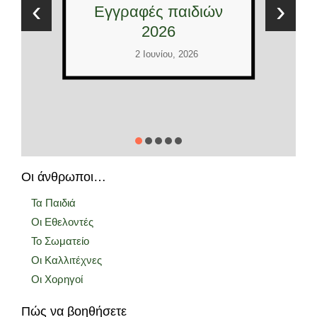
Έλληνες κα
‹
›
 παιδιών
Διεθνείς εθελο
26
2026
ίου, 2026
2 Ιουνίου, 2026
Οι άνθρωποι…
Τα Παιδιά
Οι Εθελοντές
Το Σωματείο
Οι Καλλιτέχνες
Οι Χορηγοί
Πώς να βοηθήσετε