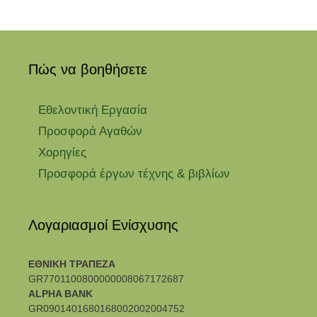
Πώς να βοηθήσετε
Εθελοντική Εργασία
Προσφορά Αγαθών
Χορηγίες
Προσφορά έργων τέχνης & βιβλίων
Λογαριασμοί Ενίσχυσης
ΕΘΝΙΚΗ ΤΡΑΠΕΖΑ
GR7701100800000008067172687
ALPHA BANK
GR0901401680168002002004752