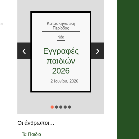
Ε
Κατασκήνωτική
Περίοδος
σε
Νέα
Τ
Έλληνες
Ε
‹
›
και
στ
Διεθνείς
12
εθελοντές
2026
Ι
2 Ιουνίου, 2026
Οι άνθρωποι…
Τα Παιδιά