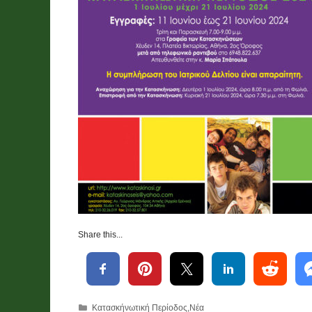
Share this...
Κατηγορίες
Κατασκήνωτική Περίοδος
,
Νέα