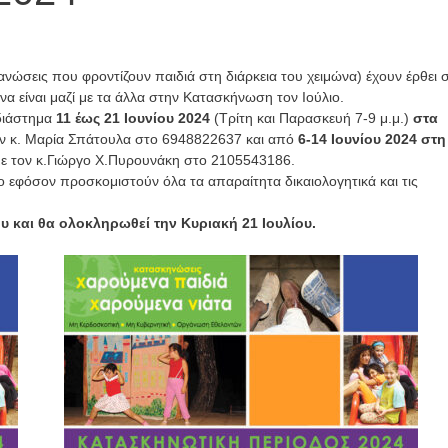
Εκπαίδευση
εθελοντών
ώσεις που φροντίζουν παιδιά στη διάρκεια του χειμώνα) έχουν έρθει 
Κατασκήνωτική
Νέα
Περίοδος
να είναι μαζί με τα άλλα στην Κατασκήνωση τον Ιούλιο.
 διάστημα
11 έως 21 Ιουνίου 2024
(Τρίτη και Παρασκευή 7-9 μ.μ.)
στα
Νέα
Τελείωσαν
ην κ. Μαρία Σπάτουλα στο 6948822637 και από
6-14 Ιουνίου 2024 στη
τα
Εγγραφές
με τον κ.Γιώργο Χ.Πυρουνάκη στο 2105543186.
νο εφόσον προσκομιστούν όλα τα απαραίτητα δικαιολογητικά και τις
βιωματικά
παιδιών
σεμινάρια
2026
υ και θα ολοκληρωθεί την Κυριακή 21 Ιουλίου.
2026
2 Ιουνίου, 2026
2 Ιουνίου, 2026