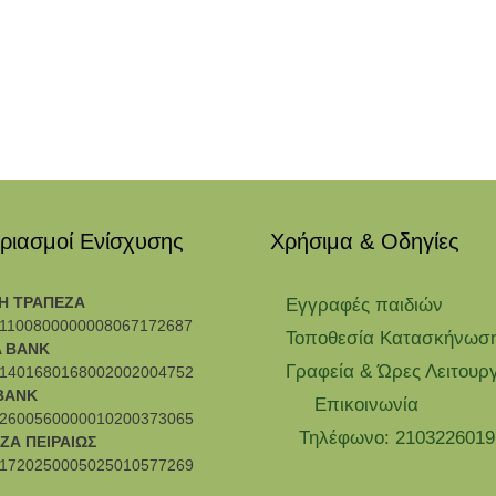
ριασμοί Ενίσχυσης
Χρήσιμα & Οδηγίες
Η ΤΡΑΠΕΖΑ
Eγγραφές παιδιών
1100800000008067172687
Τοποθεσία Κατασκήνωσ
 BANK
Γραφεία & Ώρες Λειτουρ
1401680168002002004752
BANK
Επικοινωνία
2600560000010200373065
Τηλέφωνο: 2103226019
ΖΑ ΠΕΙΡΑΙΩΣ
1720250005025010577269