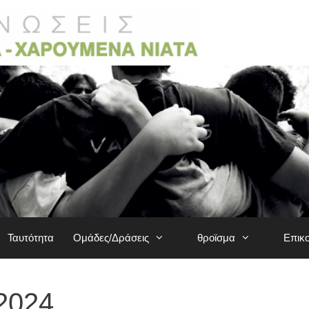
Ταυτότητα
Ομάδες/Δράσεις
θροϊσμα
Επικ
2024