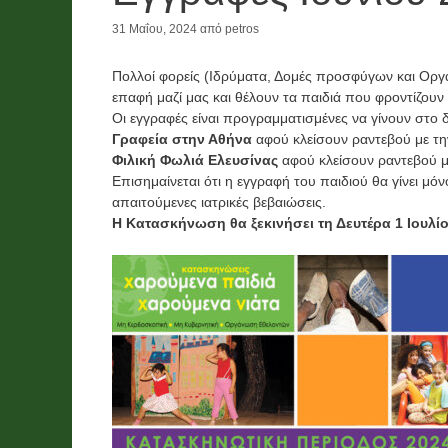
31 Μαΐου, 2024
από
petros
Νέα
Χορηγίες
Λαχείο και
Πολλοί φορείς (Ιδρύματα, Δομές προσφύγων και Οργαν
επαφή μαζί μας και θέλουν τα παιδιά που φροντίζουν 
ο
χορηγίες
Οι εγγραφές είναι προγραμματισμένες να γίνουν στο
ν
χρημάτων
Γραφεία στην Αθήνα
αφού κλείσουν ραντεβού με τ
Φιλική Φωλιά Ελευσίνας
αφού κλείσουν ραντεβού 
ό
,
Επισημαίνεται ότι η εγγραφή του παιδιού θα γίνει μό
ι
τροφίμων
απαιτούμενες ιατρικές βεβαιώσεις.
Η Κατασκήνωση θα ξεκινήσει τη Δευτέρα 1 Ιουλίο
και υλικών
2026
26
2 Ιουνίου, 2026