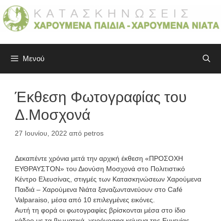
Μετάβαση
σε
περιεχόμενο
Μενού
Έκθεση Φωτογραφίας του
Δ.Μοσχονά
27 Ιουνίου, 2022
από
petros
Δεκαπέντε χρόνια μετά την αρχική έκθεση «ΠΡΟΣΟΧΗ
ΕΥΘΡΑΥΣΤΟΝ» του Διονύση Μοσχονά στο Πολιτιστικό
Κέντρο Ελευσίνας, στιγμές των Κατασκηνώσεων Χαρούμενα
Παιδιά – Χαρούμενα Νιάτα ξαναζωντανεύουν στο Café
Valparaiso, μέσα από 10 επιλεγμένες εικόνες.
Αυτή τη φορά οι φωτογραφίες βρίσκονται μέσα στο ίδιο
κάδρο με τα βιωματικά, χειρόγραφα κείμενα της Ευγενίας