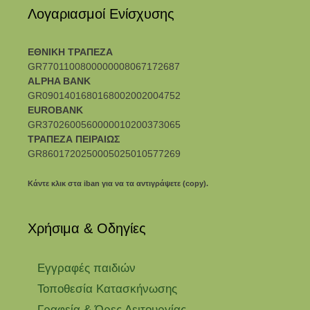
Λογαριασμοί Ενίσχυσης
ΕΘΝΙΚΗ ΤΡΑΠΕΖΑ
GR7701100800000008067172687
ALPHA BANK
GR0901401680168002002004752
EUROBANK
GR3702600560000010200373065
ΤΡΑΠΕΖΑ ΠΕΙΡΑΙΩΣ
GR8601720250005025010577269
Κάντε κλικ στα iban για να τα αντιγράψετε (copy).
Χρήσιμα & Οδηγίες
Eγγραφές παιδιών
Τοποθεσία Κατασκήνωσης
Γραφεία & Ώρες Λειτουργίας