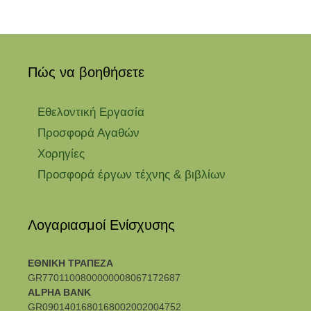
Πώς να βοηθήσετε
Εθελοντική Εργασία
Προσφορά Αγαθών
Χορηγίες
Προσφορά έργων τέχνης & βιβλίων
Λογαριασμοί Ενίσχυσης
ΕΘΝΙΚΗ ΤΡΑΠΕΖΑ
GR7701100800000008067172687
ALPHA BANK
GR0901401680168002002004752