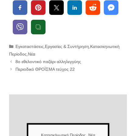
Κατηγορίες
Εγκαταστάσεις
,
Εργασίες & Συντήρηση
,
Κατασκηνωτική
Περίοδος
,
Νέα
8ο εθελοντικό παζάρι αλληλεγγύης
Περιοδικό ΘΡΟΪΣΜΑ τεύχος 22
Κατασκήνωτική Περίοδος
Νέα