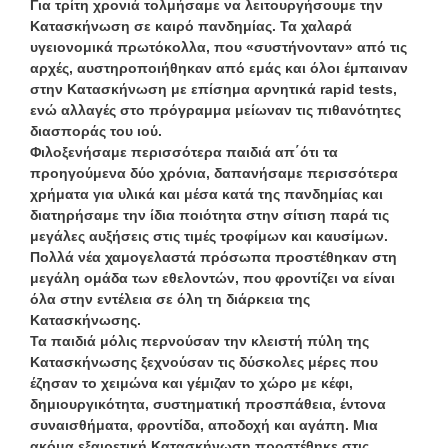
Για τρίτη χρονιά τολμήσαμε να λειτουργήσουμε την
Κατασκήνωση σε καιρό πανδημίας. Τα χαλαρά
υγειονομικά πρωτόκολλα, που «συστήνονταν» από τις
αρχές, αυστηροποιήθηκαν από εμάς και όλοι έμπαιναν
στην Κατασκήνωση με επίσημα αρνητικά rapid tests,
ενώ αλλαγές στο πρόγραμμα μείωναν τις πιθανότητες
διασποράς του ιού.
Φιλοξενήσαμε περισσότερα παιδιά απ΄ότι τα
προηγούμενα δύο χρόνια, δαπανήσαμε περισσότερα
χρήματα για υλικά και μέσα κατά της πανδημίας και
διατηρήσαμε την ίδια ποιότητα στην σίτιση παρά τις
μεγάλες αυξήσεις στις τιμές τροφίμων και καυσίμων.
Πολλά νέα χαμογελαστά πρόσωπα προστέθηκαν στη
μεγάλη ομάδα των εθελοντών, που φροντίζει να είναι
όλα στην εντέλεια σε όλη τη διάρκεια της
Κατασκήνωσης.
Τα παιδιά μόλις περνούσαν την κλειστή πύλη της
Κατασκήνωσης ξεχνούσαν τις δύσκολες μέρες που
έζησαν το χειμώνα και γέμιζαν το χώρο με κέφι,
δημιουργικότητα, συστηματική προσπάθεια, έντονα
συναισθήματα, φροντίδα, αποδοχή και αγάπη. Μια
ακόμα εξαιρετική Κατασκήνωση προστέθηκε στις