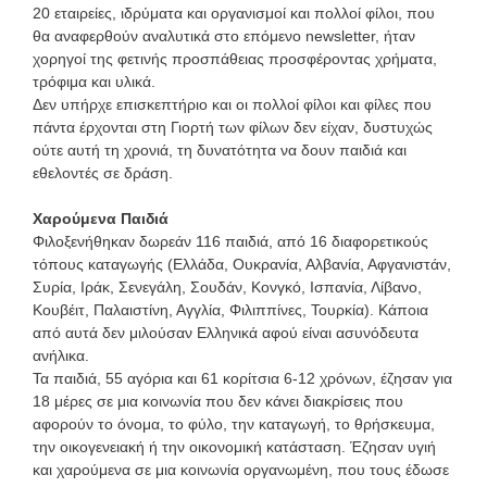
20 εταιρείες, ιδρύματα και οργανισμοί και πολλοί φίλοι, που
θα αναφερθούν αναλυτικά στο επόμενο newsletter, ήταν
χορηγοί της φετινής προσπάθειας προσφέροντας χρήματα,
τρόφιμα και υλικά.
Δεν υπήρχε επισκεπτήριο και οι πολλοί φίλοι και φίλες που
πάντα έρχονται στη Γιορτή των φίλων δεν είχαν, δυστυχώς
ούτε αυτή τη χρονιά, τη δυνατότητα να δουν παιδιά και
εθελοντές σε δράση.
Χαρούμενα Παιδιά
Φιλοξενήθηκαν δωρεάν 116 παιδιά, από 16 διαφορετικούς
τόπους καταγωγής (Ελλάδα, Ουκρανία, Αλβανία, Αφγανιστάν,
Συρία, Ιράκ, Σενεγάλη, Σουδάν, Κονγκό, Ισπανία, Λίβανο,
Κουβέιτ, Παλαιστίνη, Αγγλία, Φιλιππίνες, Τουρκία). Κάποια
από αυτά δεν μιλούσαν Ελληνικά αφού είναι ασυνόδευτα
ανήλικα.
Τα παιδιά, 55 αγόρια και 61 κορίτσια 6-12 χρόνων, έζησαν για
18 μέρες σε μια κοινωνία που δεν κάνει διακρίσεις που
αφορούν το όνομα, το φύλο, την καταγωγή, το θρήσκευμα,
την οικογενειακή ή την οικονομική κατάσταση. Έζησαν υγιή
και χαρούμενα σε μια κοινωνία οργανωμένη, που τους έδωσε