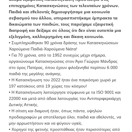
επιτυχημένες Κατασκηνώσεις των τελευταίων χρόνων.
Παιδιά και εθελοντές δημιουργήσαμε μια κοινωνία
σεβασμού του άλλου, υπερασπιστήκαμε έμπρακτα τα
δικαιώματα των παιδιών, τους παρείχαμε εξαιρετική
διατροφή και δείξαμε σε όλους ότι δεν είναι ουτοπία μια
εξελιγμένη, καλλιεργημένη και δίκαιη κοινωνία.
• Συμπληρώθηκαν 90 χρόνια δράσης των Κατασκηνώσεων
Χαρούμενα Παιδιά-Χαρούμενα Νιάτα!
• Για 70 χρόνια, από το 1952 συνεχώς μέχρι σήμερα,
οργανώνουμε Κατασκηνώσεις στον Άγιο Γεώργιο Μάνδρας
στο όρος Πατέρας, όπου έχουν φιλοξενηθεί περίπου 6.000
παιδιά της μεγάλης ανάγκης.
• Η Κατασκήνωση του 2022 ήταν ένα παγκόσμιο χωριό με
197 κατοίκους από 19 χώρες του κόσμου!
• Η Κατασκήνωση λειτούργησε σύμφωνα με τα ISO 9001 και
22000 και μετά από άδεια λειτουργίας του Αντιπεριφερειάρχη
Δυτικής Αττικής.
• Η σίτιση και διαμονή ήταν, όπως πάντα, υψηλών
προδιαγραφών με αποτέλεσμα όλοι, παιδιά και εθελοντές, να
μην αρρωστήσουν και να φύγουν υγιείς.
• Χορηγοί της φετινής προσπάθειας ήταν περισσότερες από