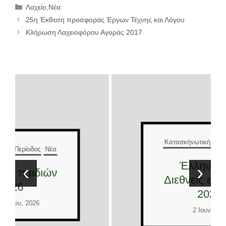
Κατηγορίες
Λαχείο
,
Νέα
25η Έκθεση προσφοράς Έργων Τέχνης και Λόγου
Κλήρωση Λαχειοφόρου Αγοράς 2017
Κατασκήνωτική Περίοδος
Νέα
Έλληνες και
‹
›
Διεθνείς εθελοντές
2026
2 Ιουνίου, 2026