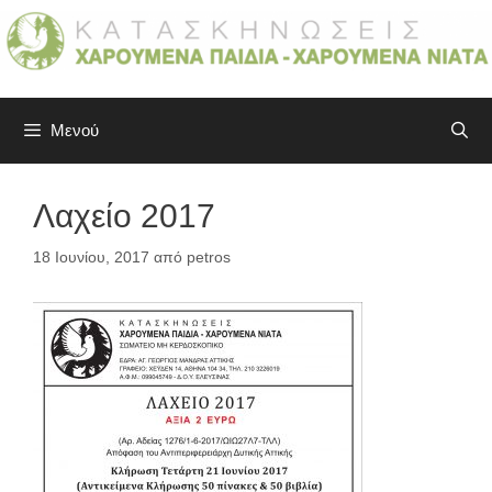
Μετάβαση
σε
περιεχόμενο
Μενού
Λαχείο 2017
18 Ιουνίου, 2017
από
petros