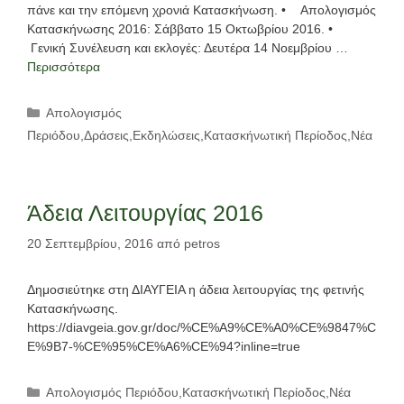
πάνε και την επόμενη χρονιά Κατασκήνωση. • Απολογισμός
Κατασκήνωσης 2016: Σάββατο 15 Οκτωβρίου 2016. •
Γενική Συνέλευση και εκλογές: Δευτέρα 14 Νοεμβρίου …
Περισσότερα
Κατηγορίες
Απολογισμός
Περιόδου
,
Δράσεις
,
Εκδηλώσεις
,
Κατασκήνωτική Περίοδος
,
Νέα
Άδεια Λειτουργίας 2016
20 Σεπτεμβρίου, 2016
από
petros
Δημοσιεύτηκε στη ΔΙΑΥΓΕΙΑ η άδεια λειτουργίας της φετινής
Κατασκήνωσης.
https://diavgeia.gov.gr/doc/%CE%A9%CE%A0%CE%9847%C
E%9B7-%CE%95%CE%A6%CE%94?inline=true
Κατηγορίες
Απολογισμός Περιόδου
,
Κατασκήνωτική Περίοδος
,
Νέα