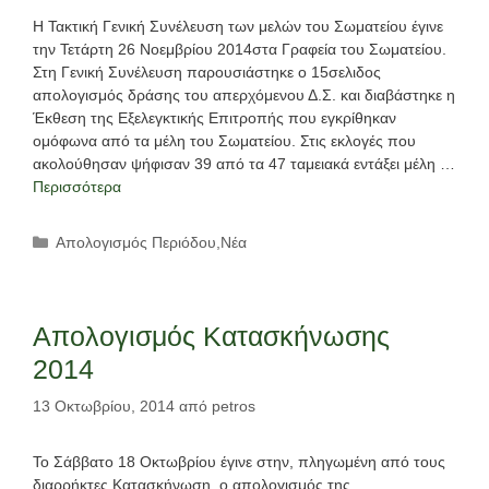
Η Τακτική Γενική Συνέλευση των μελών του Σωματείου έγινε
την Τετάρτη 26 Νοεμβρίου 2014στα Γραφεία του Σωματείου.
Στη Γενική Συνέλευση παρουσιάστηκε ο 15σελιδος
απολογισμός δράσης του απερχόμενου Δ.Σ. και διαβάστηκε η
Έκθεση της Εξελεγκτικής Επιτροπής που εγκρίθηκαν
ομόφωνα από τα μέλη του Σωματείου. Στις εκλογές που
ακολούθησαν ψήφισαν 39 από τα 47 ταμειακά εντάξει μέλη …
Περισσότερα
Κατηγορίες
Απολογισμός Περιόδου
,
Νέα
Απολογισμός Κατασκήνωσης
2014
13 Οκτωβρίου, 2014
από
petros
Το Σάββατο 18 Οκτωβρίου έγινε στην, πληγωμένη από τους
διαρρήκτες Κατασκήνωση, ο απολογισμός της