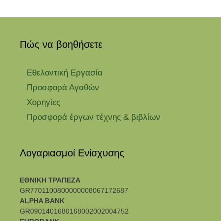
Πώς να βοηθήσετε
Εθελοντική Εργασία
Προσφορά Αγαθών
Χορηγίες
Προσφορά έργων τέχνης & βιβλίων
Λογαριασμοί Ενίσχυσης
ΕΘΝΙΚΗ ΤΡΑΠΕΖΑ
GR7701100800000008067172687
ALPHA BANK
GR0901401680168002002004752