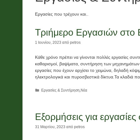
Νέα
Χορηγίες
Εργασίες που τρέχουν και..
Λαχείο και
Τριήμερο Εργασιών στο Βο
ο
χορηγίες
ν
1 Ιουνίου, 2023
από
petros
χρημάτων
ό
,
Κάθε χρόνο πρέπει να γίνονται πολλές εργασίες συ
ι
τροφίμων
καθαρισμοί, βαψίματα, συντήρηση των μηχανημάτων κ
εργασίες που έχουν αρχίσει το χειμώνα, δηλαδή κό
και υλικών
ηλεκτρολογικά και πυροσβεστικά δίκτυα.Τα κλαδιά π
2026
Κατηγορίες
Εργασίες & Συντήρηση
,
Νέα
26
2 Ιουνίου, 2026
Εξορμήσεις για εργασίε
31 Μαρτίου, 2023
από
petros