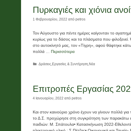
Πυρκαγιές και χιόνια ανο
1 Φεβρουαρίου, 2022
από
petros
Τον Αύγουστο για πέντε ημέρες καίγονταν το αγαπημ
κυρίως για το δάσος και τα πλάσματα που φιλοξενεί. 
στο αυτοκίνητό μας, τον «Τίγρη», αφού θάφτηκε κάτ
πολλά …
Περισσότερα
Κατηγορίες
Δράσεις
,
Εργασίες & Συντήρηση
,
Νέα
Επιτροπές Εργασίας 20
4 Ιανουαρίου, 2022
από
petros
Και στον καινούριο χρόνο έχουν να γίνουν πολλά για 
το Δ.Σ. προχώρησε στη συγκρότηση των παρακάτω ε
παιδιών: Μ. Σπάτουλα• Κατασκήνωση 2022-Εθελοντές
ηλεκτρονικό υλικό : Σ.Πέτζας• Οικονομικά και Ταμεί