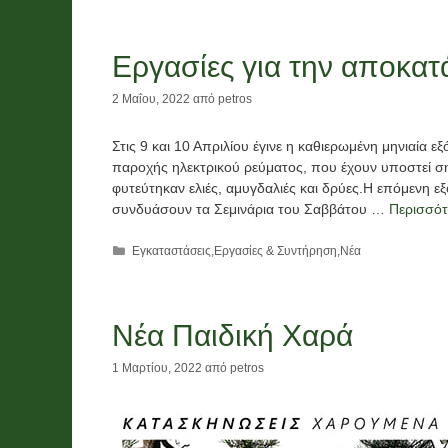
Εργασίες για την αποκα
2 Μαΐου, 2022
από
petros
Στις 9 και 10 Απριλίου έγινε η καθιερωμένη μηνιαία
παροχής ηλεκτρικού ρεύματος, που έχουν υποστεί ση
φυτεύτηκαν ελιές, αμυγδαλιές και δρύες.Η επόμενη ε
συνδυάσουν τα Σεμινάρια του Σαββάτου …
Περισσότ
Κατηγορίες
Εγκαταστάσεις
,
Εργασίες & Συντήρηση
,
Νέα
Νέα Παιδική Χαρά
1 Μαρτίου, 2022
από
petros