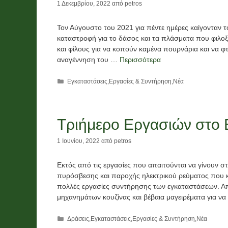
1 Δεκεμβρίου, 2022
από
petros
Τον Αύγουστο του 2021 για πέντε ημέρες καίγονταν 
καταστροφή για το δάσος και τα πλάσματα που φιλοξ
και φίλους για να κοπούν καμένα πουρνάρια και να φ
αναγέννηση του …
Περισσότερα
Κατηγορίες
Εγκαταστάσεις
,
Εργασίες & Συντήρηση
,
Νέα
Τριήμερο Εργασιών στο Βο
1 Ιουνίου, 2022
από
petros
Εκτός από τις εργασίες που απαιτούνται να γίνουν 
πυρόσβεσης και παροχής ηλεκτρικού ρεύματος που κ
πολλές εργασίες συντήρησης των εγκαταστάσεων. Απ
μηχανημάτων κουζίνας και βέβαια μαγειρέματα για ν
Κατηγορίες
Δράσεις
,
Εγκαταστάσεις
,
Εργασίες & Συντήρηση
,
Νέα