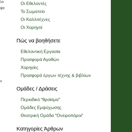
ύο
Οι Εθελοντές
οψε
Το Σωματείο
Οι Καλλιτέχνες
Οι Χορηγοί
Πώς να βοηθήσετε
Εθελοντική Εργασία
Προσφορά Αγαθών
Χορηγίες
Προσφορά έργων τέχνης & βιβλίων
υν
Ομάδες / Δράσεις
Περιοδικό “θροϊσμα”
Ομάδες Εμψύχωσης
Θεατρική Ομάδα “Ονειροπόροι”
Κατηγορίες Άρθρων