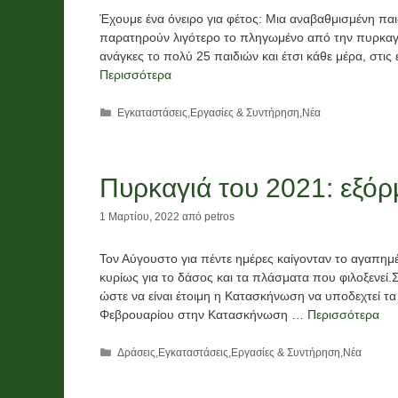
Έχουμε ένα όνειρο για φέτος: Μια αναβαθμισμένη πα
παρατηρούν λιγότερο το πληγωμένο από την πυρκαγι
ανάγκες το πολύ 25 παιδιών και έτσι κάθε μέρα, στι
Περισσότερα
Κατηγορίες
Εγκαταστάσεις
,
Εργασίες & Συντήρηση
,
Νέα
Πυρκαγιά του 2021: εξό
1 Μαρτίου, 2022
από
petros
Τον Αύγουστο για πέντε ημέρες καίγονταν το αγαπημ
κυρίως για το δάσος και τα πλάσματα που φιλοξενεί.
ώστε να είναι έτοιμη η Κατασκήνωση να υποδεχτεί τα
Φεβρουαρίου στην Κατασκήνωση …
Περισσότερα
Κατηγορίες
Δράσεις
,
Εγκαταστάσεις
,
Εργασίες & Συντήρηση
,
Νέα