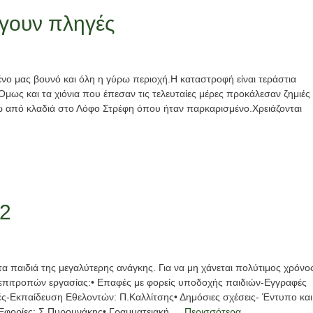
ίγουν πληγές
ένο μας βουνό και όλη η γύρω περιοχή.Η καταστροφή είναι τεράστια
Όμως και τα χιόνια που έπεσαν τις τελευταίες μέρες προκάλεσαν ζημιές
ω από κλαδιά στο Λόφο Στρέφη όπου ήταν παρκαρισμένο.Χρειάζονται
22
τα παιδιά της μεγαλύτερης ανάγκης. Για να μη χάνεται πολύτιμος χρόνο
πιτροπών εργασίας:• Επαφές με φορείς υποδοχής παιδιών-Εγγραφές
-Εκπαίδευση Εθελοντών: Π.Καλλίτσης• Δημόσιες σχέσεις- Έντυπο και
ο- Εφορίες: Σ.Πυρουνάκης• Γραμματειακή …
Περισσότερα