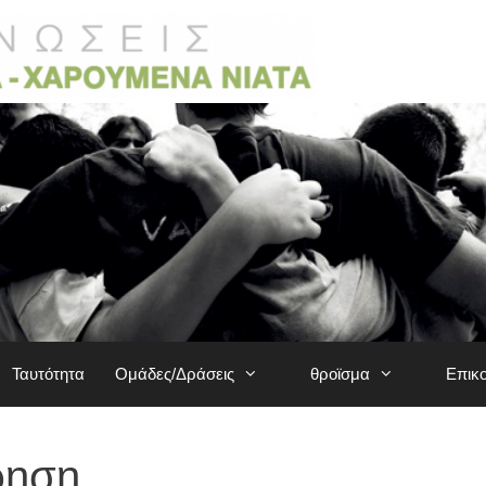
Ταυτότητα
Ομάδες/Δράσεις
θροϊσμα
Επικ
ρηση