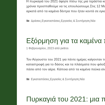
Η πυρκαγιά του 2021 άφησε πίσω της μια τεράστια κ
χρόνια προσπαθούμε να τις επουλώσουμε.Στις 12 Μα
αρκετά από τα καμένα δέντρα που ήταν κοντά σε εγ
Κατηγορίες
Δράσεις
,
Εγκαταστάσεις
,
Εργασίες & Συντήρηση
,
Νέα
Εξόρμηση για τα καμένα
1 Φεβρουαρίου, 2023
από
petros
Τον Αύγουστο του 2021 για πέντε ημέρες καίγονταν 
καταστροφή για το δάσος και τα πλάσματα που φιλοξε
πέσει από τον αέρα. Κάποια από τα καμένα πεύκα εί
Κατηγορίες
Εγκαταστάσεις
,
Εργασίες & Συντήρηση
,
Νέα
Πυρκαγιά του 2021: μια 