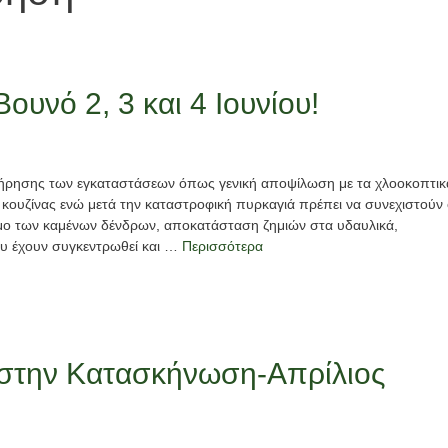
Εκπαίδευση
εθελοντών
Κατασκήνωτική
Νέα
Περίοδος
υνό 2, 3 και 4 Ιουνίου!
Νέα
Τελείωσαν
τα
Εγγραφές
ντήρησης των εγκαταστάσεων όπως γενική αποψίλωση με τα χλοοκοπτικ
βιωματικά
παιδιών
ουζίνας ενώ μετά την καταστροφική πυρκαγιά πρέπει να συνεχιστούν 
σεμινάρια
2026
ψιμο των καμένων δένδρων, αποκατάσταση ζημιών στα υδαυλικά,
ου έχουν συγκεντρωθεί και …
Περισσότερα
2026
2 Ιουνίου, 2026
2 Ιουνίου, 2026
ς στην Κατασκήνωση-Απρίλιος