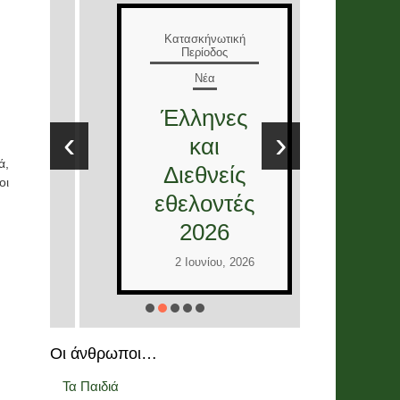
Ε
Κατασκήνωτική
Περίοδος
Νέα
Τ
Έλληνες
Ε
‹
›
και
στ
ά,
Διεθνείς
12
οι
εθελοντές
2026
Ι
2 Ιουνίου, 2026
Οι άνθρωποι…
Τα Παιδιά