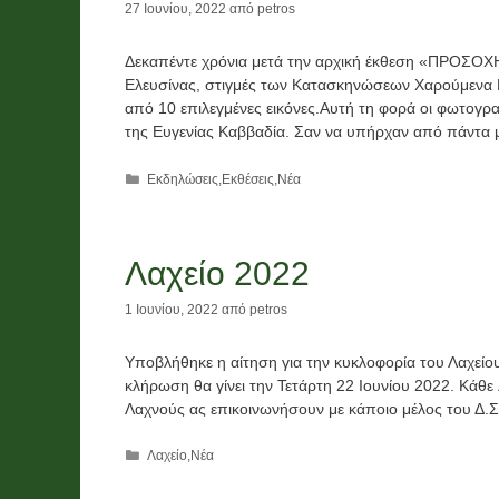
27 Ιουνίου, 2022
από
petros
Δεκαπέντε χρόνια μετά την αρχική έκθεση «ΠΡΟΣΟ
Ελευσίνας, στιγμές των Κατασκηνώσεων Χαρούμενα Π
από 10 επιλεγμένες εικόνες.Αυτή τη φορά οι φωτογραφ
της Ευγενίας Καββαδία. Σαν να υπήρχαν από πάντα 
Κατηγορίες
Εκδηλώσεις
,
Εκθέσεις
,
Νέα
Λαχείο 2022
1 Ιουνίου, 2022
από
petros
Υποβλήθηκε η αίτηση για την κυκλοφορία του Λαχείου
κλήρωση θα γίνει την Τετάρτη 22 Ιουνίου 2022. Κάθε
Λαχνούς ας επικοινωνήσουν με κάποιο μέλος του Δ.Σ
Κατηγορίες
Λαχείο
,
Νέα