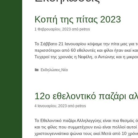
Νέα
Χορηγίες
Κοπή της πίτας 2023
Λαχείο και
1 Φεβρουαρίου, 2023
από
petros
ο
χορηγίες
ν
χρημάτων
Το Σάββατο 21 Ιανουαρίου κόψαμε την πίτα μας για 
περισσότεροι από 60 εθελοντές και φίλοι ήταν εκεί κ
ό
,
Τυχεροί της χρονιάς η Νεφέλη, ο Αντώνης και η μικρ
ι
τροφίμων
Κατηγορίες
Εκδηλώσεις
,
Νέα
και υλικών
2026
26
12ο εθελοντικό παζάρι α
2 Ιουνίου, 2026
4 Ιανουαρίου, 2023
από
petros
Το Εθελοντικό παζάρι Αλληλεγγύης είναι πια θεσμός ό
και τις φίλες που συμμετέχουν ενώ είναι πολλοί αυτοί
χριστουγεννιάτικα ψώνια τους εκεί.Μετά από 10 χρό