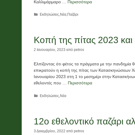
Καλλιμάρμαρο …
Περισσότερα
Κατηγορίες
Εκδηλώσεις
,
Νέα
,
Παζάρι
Κοπή της πίτας 2023 και
2 Ιανουαρίου, 2023
από
petros
Ελπίζοντας ότι φέτος τα πράγματα με την πανδημία θα
επικρατούν η κοπή της πίτας των Κατασκηνώσεων Χα
Ιανουαρίου 2023 στη 1 το μεσημέρι στην Κατασκήνωσ
εθελοντές που …
Περισσότερα
Κατηγορίες
Εκδηλώσεις
,
Νέα
12ο εθελοντικό παζάρι α
3 Δεκεμβρίου, 2022
από
petros