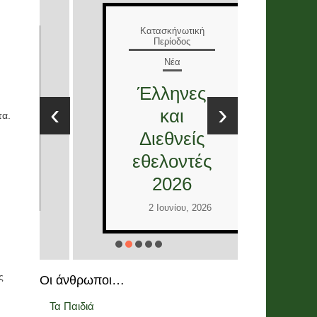
Ε
Κατασκήνωτική
Περίοδος
Νέα
Τ
Έλληνες
Ε
‹
›
και
τα.
στ
Διεθνείς
12
εθελοντές
2026
Ι
2 Ιουνίου, 2026
ς
Οι άνθρωποι…
Τα Παιδιά