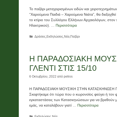
Το παζάρι μεταχειρισμένων ειδών και χειροτεχνημά
“Χαρούμενα Παιδιά – Χαρούμενα Νιάτα”, θα διεξαχθεί
το κτίριο του Συλλόγου Ελλήνων Αρχαιολόγων, στον
Ηλεκτρικού). …
Περισσότερα
Κατηγορίες
Δράσεις
,
Εκδηλώσεις
,
Νέα
,
Παζάρι
Η ΠΑΡΑΔΟΣΙΑΚΗ ΜΟΥΣ
ΓΛΕΝΤΙ ΣΤΙΣ 15/10
6 Οκτωβρίου, 2022
από
petros
Η ΠΑΡΑΔΟΣΙΑΚΗ ΜΟΥΣΙΚΗ ΣΤΗΝ ΚΑΤΑΣΚΗΝΩΣΗ ΓΛ
Σκεφτήκαμε ότι τώρα που ο κωρονοϊος φεύγει ή τον 
εγκαταστάσεις των Κατασκηνώσεων για να βρεθούν μα
εμάς, να καταλάβουν γιατί …
Περισσότερα
Κατηγορίες
Εκδηλώσεις
,
Νέα