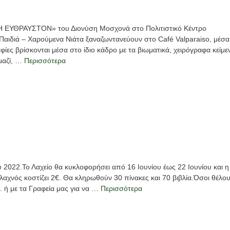
ΧΗ ΕΥΘΡΑΥΣΤΟΝ» του Διονύση Μοσχονά στο Πολιτιστικό Κέντρο
αιδιά – Χαρούμενα Νιάτα ξαναζωντανεύουν στο Café Valparaiso, μέσα
ίες βρίσκονται μέσα στο ίδιο κάδρο με τα βιωματικά, χειρόγραφα κείμε
μαζί, …
Περισσότερα
 2022.Το Λαχείο θα κυκλοφορήσει από 16 Ιουνίου έως 22 Ιουνίου και η
 λαχνός κοστίζει 2€. Θα κληρωθούν 30 πίνακες και 70 βιβλία.Όσοι θέλο
. ή με τα Γραφεία μας για να …
Περισσότερα