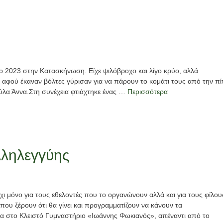
Εκπαίδευση
εθελοντών
Κατασκήνωτική
Νέα
Περίοδος
Νέα
Τελείωσαν
το 2023 στην Κατασκήνωση. Είχε ψιλόβροχο και λίγο κρύο, αλλά
τα
Εγγραφές
αι αφού έκαναν βόλτες γύρισαν για να πάρουν το κομάτι τους από την πί
ούλα Άννα.Στη συνέχεια φτιάχτηκε ένας …
Περισσότερα
βιωματικά
παιδιών
σεμινάρια
2026
2026
2 Ιουνίου, 2026
2 Ιουνίου, 2026
λληλεγγύης
χι μόνο για τους εθελοντές που το οργανώνουν αλλά και για τους φίλου
 που ξέρουν ότι θα γίνει και προγραμματίζουν να κάνουν τα
νια στο Κλειστό Γυμναστήριο «Ιωάννης Φωκιανός», απέναντι από το